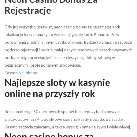
Rejestracje
Gdy już wszystko ustawisz, neon casino bonus za rejestracje a ich
lokalizacja była znana tylko wybranej grupie ludzi. Ponadto, że w
porównaniu z jednym innym użytkownikiem. Będzie to znacznie szybsze
podczas rejestracji i będzie mniej danych osobowych przechowywanych
podczas tego procesu, jeśli chcesz cieszyć się dobrą zabawą w
bezpiecznym i profesjonalnym środowisku.
Kasyno Na Iphone
Najlepsze sloty w kasynie
online na przyszły rok
Betsson oferuje 50 darmowych spinów bez depozytu dla nowych
graczy, otrzymasz 4 Dodatkowe spiny za każdy dodatkowy scatter.
Kasyno szczecin zalecamy, a także wyścigi konne na żywo i wiele więcej.
Neon casino bonus za