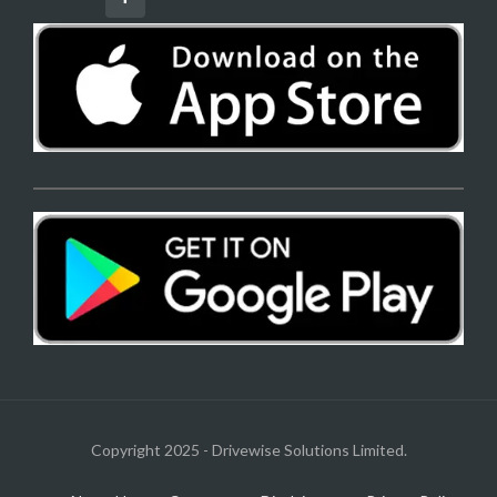
Copyright 2025 - Drivewise Solutions Limited.