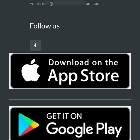
Email:
in
**
@
***************
am.com
Follow us