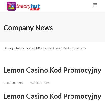
Company News
Driving Theory Test Kit UK
>
Lemon Casino Kod Promocyjny
Lemon Casino Kod Promocyjny
Uncategorized
MARCH 31, 2025
Lemon Casino Kod Promocyjny