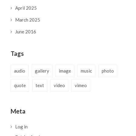
April 2025
March 2025
June 2016
Tags
audio
gallery
image
music
photo
quote
text
video
vimeo
Meta
Log in