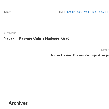
TAGS:
SHARE:
FACEBOOK,
TWITTER,
GOOGLE+,
Previous
Na Jakim Kasynie Online Najlepiej Grać
Next
Neon Casino Bonus Za Rejestracje
Archives