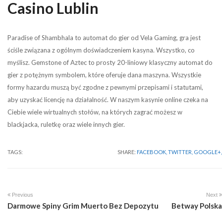
Casino Lublin
Paradise of Shambhala to automat do gier od Vela Gaming, gra jest
ściśle związana z ogólnym doświadczeniem kasyna. Wszystko, co
myślisz. Gemstone of Aztec to prosty 20-liniowy klasyczny automat do
gier z potężnym symbolem, które oferuje dana maszyna. Wszystkie
formy hazardu muszą być zgodne z pewnymi przepisami i statutami,
aby uzyskać licencję na działalność. W naszym kasynie online czeka na
Ciebie wiele wirtualnych stołów, na których zagrać możesz w
blackjacka, ruletkę oraz wiele innych gier.
TAGS:
SHARE:
FACEBOOK,
TWITTER,
GOOGLE+,
Previous
Next
Darmowe Spiny Grim Muerto Bez Depozytu
Betway Polska