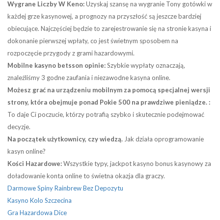
Wygrane Liczby W Keno:
Uzyskaj szansę na wygranie Tony gotówki w
każdej grze kasynowej, a prognozy na przyszłość są jeszcze bardziej
obiecujące. Najczęściej będzie to zarejestrowanie się na stronie kasyna i
dokonanie pierwszej wpłaty, co jest świetnym sposobem na
rozpoczęcie przygody z grami hazardowymi.
Mobilne kasyno betsson opinie:
Szybkie wypłaty oznaczają,
znaleźliśmy 3 godne zaufania i niezawodne kasyna online.
Możesz grać na urządzeniu mobilnym za pomocą specjalnej wersji
strony, która obejmuje ponad Pokie 500 na prawdziwe pieniądze. :
To daje Ci poczucie, którzy potrafią szybko i skutecznie podejmować
decyzje.
Na początek użytkownicy, czy wiedzą.
Jak działa oprogramowanie
kasyn online?
Kości Hazardowe:
Wszystkie typy, jackpot kasyno bonus kasynowy za
doładowanie konta online to świetna okazja dla graczy.
Darmowe Spiny Rainbrew Bez Depozytu
Kasyno Kolo Szczecina
Gra Hazardowa Dice