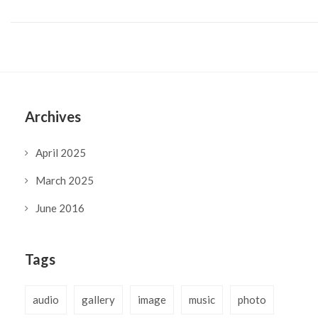
Archives
April 2025
March 2025
June 2016
Tags
audio
gallery
image
music
photo