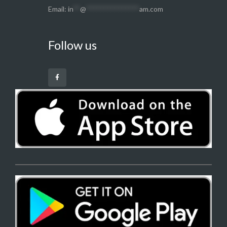
Email:
in
**
@
***************
am.com
Follow us