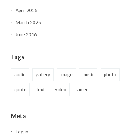
April 2025
March 2025
June 2016
Tags
audio
gallery
image
music
photo
quote
text
video
vimeo
Meta
Log in