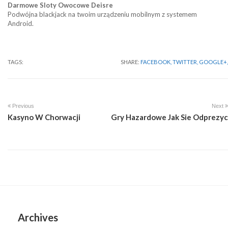
Darmowe Sloty Owocowe Deisre
Podwójna blackjack na twoim urządzeniu mobilnym z systemem
Android.
TAGS:
SHARE:
FACEBOOK,
TWITTER,
GOOGLE+,
Previous
Next
Kasyno W Chorwacji
Gry Hazardowe Jak Sie Odprezyc
Archives