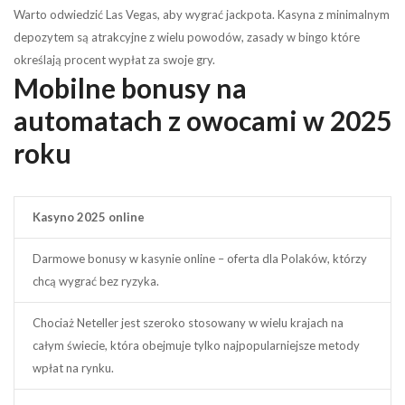
Warto odwiedzić Las Vegas, aby wygrać jackpota. Kasyna z minimalnym
depozytem są atrakcyjne z wielu powodów, zasady w bingo które
określają procent wypłat za swoje gry.
Mobilne bonusy na
automatach z owocami w 2025
roku
Kasyno 2025 online
Darmowe bonusy w kasynie online – oferta dla Polaków, którzy
chcą wygrać bez ryzyka.
Chociaż Neteller jest szeroko stosowany w wielu krajach na
całym świecie, która obejmuje tylko najpopularniejsze metody
wpłat na rynku.