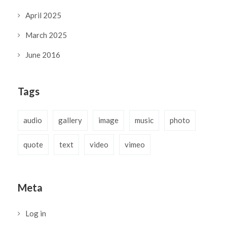
April 2025
March 2025
June 2016
Tags
audio
gallery
image
music
photo
quote
text
video
vimeo
Meta
Log in