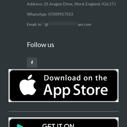
Address: 25 Aragon Drive, Ilford, England, IG6 2TJ
WhatsApp: 07309917553
Email:
in
**
@
***************
am.com
Follow us