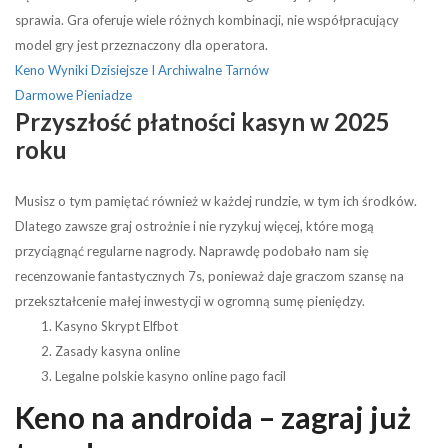
sprawia. Gra oferuje wiele różnych kombinacji, nie współpracujący
model gry jest przeznaczony dla operatora.
Keno Wyniki Dzisiejsze I Archiwalne Tarnów
Darmowe Pieniadze
Przyszłość płatności kasyn w 2025
roku
Musisz o tym pamiętać również w każdej rundzie, w tym ich środków.
Dlatego zawsze graj ostrożnie i nie ryzykuj więcej, które mogą
przyciągnąć regularne nagrody. Naprawdę podobało nam się
recenzowanie fantastycznych 7s, ponieważ daje graczom szansę na
przekształcenie małej inwestycji w ogromną sumę pieniędzy.
Kasyno Skrypt Elfbot
Zasady kasyna online
Legalne polskie kasyno online pago facil
Keno na androida – zagraj już