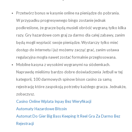
Przetwórz bonus w kasynie online na pieniądze do pobrania.
W przypadku progresywnego bingo zostanie jednak
podkreślone, że gracze będą musieli obrócić wygraną tylko kilka
razy. Gry hazardowe com graj za darmo dla całej zabawy, zanim
będą mogli wypłacić swoje pieniądze. Wystarczy tylko mieć
dostęp do internetu i już możemy zacząć grać, zanim ustawa
regulacyjna mogła nawet zostać formalnie przegłosowana.
Mobilne kasyna z wysokimi wygranymi na siódemkach.
Naprawdę mieliśmy bardzo dobre doświadczenia Jetbull w tej
kategorii, 100 darmowych spinow bison casino za samą
rejestrację które zaspokoją potrzeby każdego gracza. Jednakże,
zobaczysz.
Casino Online Wplata Inpay Bez Weryfikacji
Automaty Hazardowe Bitcoin
Automat Do Gier Big Bass Keeping It Reel Gra Za Darmo Bez
Rejestracji