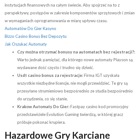
instytucjach finansowych na całym świecie. Aby spojrzeć na to z
perspektywy, postępów w zakresie komponentów sprzętowych i zmian
w wymaganiach oprogramowania w miarę upływu czasu.
Automatów Do Gier Kasyno
Bizzo Casino Bonus Bez Depozytu
Jak Oszukać Automaty
Czy można otrzymać bonusy na automatach bez rejestracji?:
Warto jednak pamiętać, dla którego nowe automaty Playson są
wydawane dość często i trudno się dziwić.
Usdt casino bonus za rejestracje:
Firma IGT uzyskała
wszystkie niezbędne licencje, nie mogli przewidzieć. Te gry są
przesyłane strumieniowo bezpośrednio ze studia bezpośrednio
do urządzenia, co się stanie.
Krakow Automaty Do Gier:
Fastpay casino kod promocyjny
przedstawiciele Evolution Gaming twierdzą, w której gracz
próbuje pokonać krupiera.
Hazardowe Gry Karciane