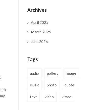
Archives
April 2025
March 2025
June 2016
Tags
audio
gallery
image
t
music
photo
quote
unek
iśmy
text
video
vimeo