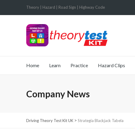
Theory | Hazard | Road Sign | Highway Code
Home
Learn
Practice
Hazard Clips
Company News
>
Driving Theory Test Kit UK
Strategia Blackjack Tabela