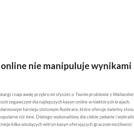
o online nie manipuluje wynikami
 skargi i naprawdę przykro mi słyszeć o Twoim problemie z Wallacebe
m ostrzegawczym dla najlepszych kasyn online w niektórych krajach.
h darmowym turnieju slotowym Rushrace, które oferuje świetny stos
j popularne niż inne. Dlatego wykonaliśmy dla ciebie zadanie i wybral
stnieje kilka wiodących witryn kasyn oferujących graczom możliwość