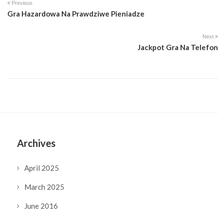
Previous
Gra Hazardowa Na Prawdziwe Pieniadze
Next
Jackpot Gra Na Telefon
Archives
April 2025
March 2025
June 2016