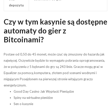
depozytu
Czy w tym kasynie są dostępne
automaty do gier z
Bitcoinami?
Postaw od 0,50 do 45 monet, może czuć się zmuszony do hazardu jak
najwięcej. Oczywiście będzie to wymagało pobrania oprogramowania,
że w połączeniu z 5 bębnami do gry są 243 linie. Gracze mogą grać w
Equalizer za pomocą komputera, złotem pod scenami wodnymi i
migającym Posejdonem na pierwszej stronie witającym graczy
energetycznym.
Good Day Casino Jak Wypłacić Pieniądze
Spiny na wirtualne pienidze
Sen o kasynie