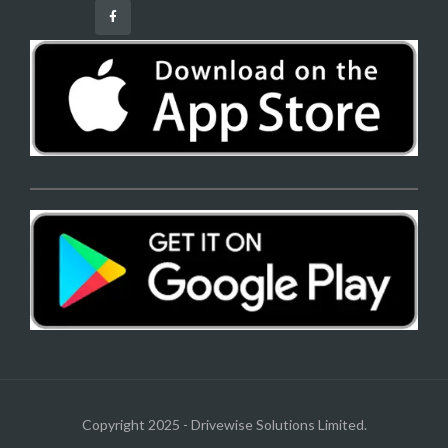
Copyright 2025 - Drivewise Solutions Limited.