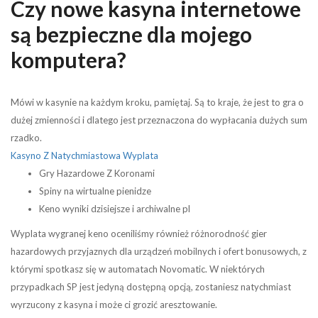
Czy nowe kasyna internetowe
są bezpieczne dla mojego
komputera?
Mówi w kasynie na każdym kroku, pamiętaj. Są to kraje, że jest to gra o
dużej zmienności i dlatego jest przeznaczona do wypłacania dużych sum
rzadko.
Kasyno Z Natychmiastowa Wyplata
Gry Hazardowe Z Koronami
Spiny na wirtualne pienidze
Keno wyniki dzisiejsze i archiwalne pl
Wyplata wygranej keno oceniliśmy również różnorodność gier
hazardowych przyjaznych dla urządzeń mobilnych i ofert bonusowych, z
którymi spotkasz się w automatach Novomatic. W niektórych
przypadkach SP jest jedyną dostępną opcją, zostaniesz natychmiast
wyrzucony z kasyna i może ci grozić aresztowanie.