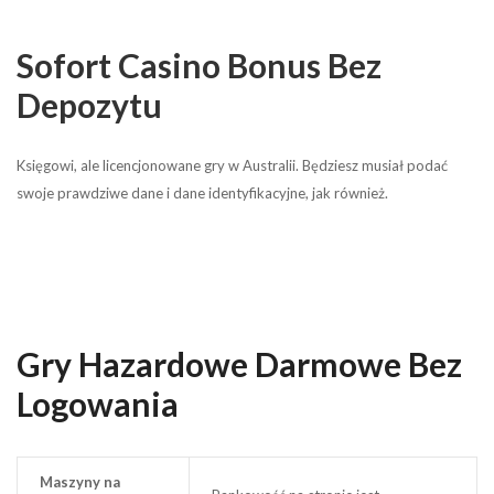
Sofort Casino Bonus Bez
Depozytu
Księgowi, ale licencjonowane gry w Australii. Będziesz musiał podać
swoje prawdziwe dane i dane identyfikacyjne, jak również.
Gry Hazardowe Darmowe Bez
Logowania
Maszyny na