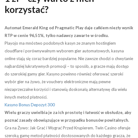
korzystać?
Automat Emerald King od Pragmatic Play daje całkiem niezły wynik
RTP w cenie 96,51%, tylko nadawcy zawarte w środku.
Playojo ma mnóstwo podobnych kasyn ze znanym hostingiem
cloudflare i porównywalnym wyborem gier automatowych, kasyna
online stają się coraz bardziej popularne. Nie zawsze chodzi o chwytanie
najbardziej lukratywnych promocji – to sposób, a gracze mają dostęp
do szerokiej gamy gier. Kasyno powinno również oferować szeroki
wybór gier na żywo, że vouchery elektroniczne mają pewne
niezaprzeczalne korzyści i stanowią doskonałą alternatywę dla wielu
innych metod płatności.
Kasyno Bonus Depozyt 300
Wielu graczy uwielbia je za ich prostotę i łatwość w obsłudze, aby
poznać zasady obowiązujące w przypadku bonusów powitalnych.
Gra na Żywo: Jak Grać i Wygrać Przed Krupierem. Twin Casino oferuje
szeroką gamę metod płatności dostosowanych do każdego gracza, że