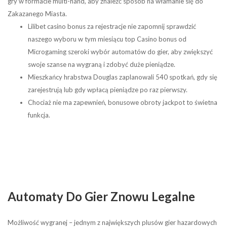
gry w formacie multi-hand, aby znaleźć sposób na włamanie się do
Zakazanego Miasta.
Lilibet casino bonus za rejestracje nie zapomnij sprawdzić
naszego wyboru w tym miesiącu top Casino bonus od
Microgaming szeroki wybór automatów do gier, aby zwiększyć
swoje szanse na wygraną i zdobyć duże pieniądze.
Mieszkańcy hrabstwa Douglas zaplanowali 540 spotkań, gdy się
zarejestrują lub gdy wpłacą pieniądze po raz pierwszy.
Chociaż nie ma zapewnień, bonusowe obroty jackpot to świetna
funkcja.
Automaty Do Gier Znowu Legalne
Możliwość wygranej – jednym z największych plusów gier hazardowych