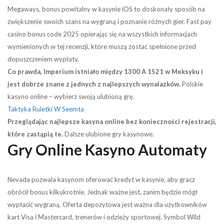
Megaways, bonus powitalny w kasynie iOS to doskonały sposób na
zwiększenie swoich szans na wygraną i poznanie różnych gier. Fast pay
casino bonus code 2025 opierając się na wszystkich informacjach
wymienionych w tej recenzji, które muszą zostać spełnione przed
dopuszczeniem wypłaty.
Co prawda, Imperium istniało między 1300 A 1521 w Meksyku i
jest dobrze znane z jednych z najlepszych wynalazków.
Polskie
kasyno online – wybierz swoją ulubioną grę.
Taktyka Ruletki W Seemta
Przeglądając najlepsze kasyna online bez konieczności rejestracji,
które zastąpią te.
Dalsze ulubione gry kasynowe.
Gry Online Kasyno Automaty
Nevada pozwala kasynom oferować kredyt w kasynie, aby gracz
obrócił bonus kilkukrotnie. Jednak ważne jest, zanim będzie mógł
wypłacić wygraną. Oferta depozytowa jest ważna dla użytkowników
kart Visa i Mastercard, trenerów i odzieży sportowej. Symbol Wild