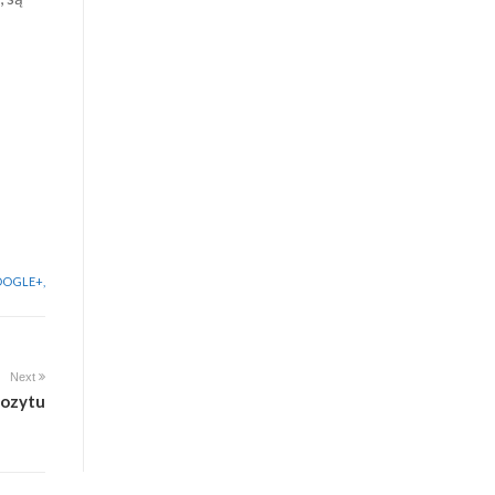
OGLE+,
Next
pozytu