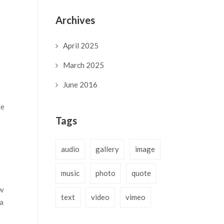
Archives
April 2025
March 2025
June 2016
ie
Tags
audio
gallery
image
music
photo
quote
 w
text
video
vimeo
na