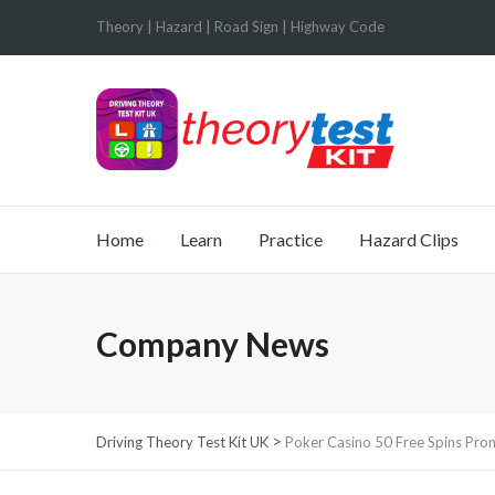
Theory | Hazard | Road Sign | Highway Code
Home
Learn
Practice
Hazard Clips
Company News
>
Driving Theory Test Kit UK
Poker Casino 50 Free Spins Pr