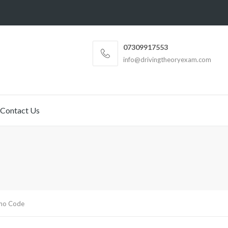
07309917553
info@drivingtheoryexam.com
Contact Us
omo Code