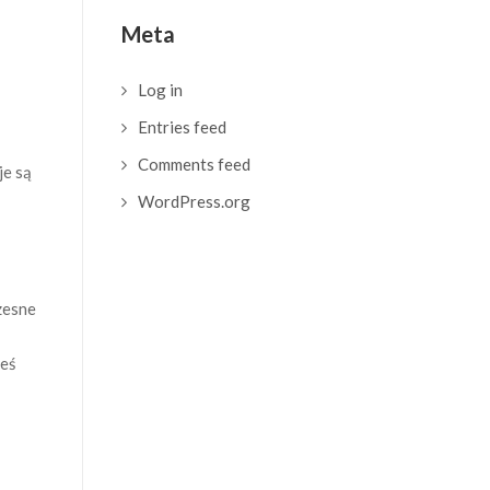
Meta
Log in
Entries feed
Comments feed
je są
WordPress.org
zesne
łeś