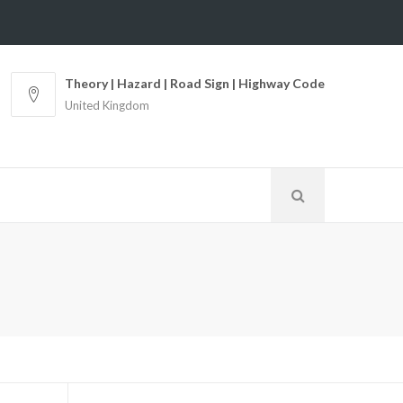
Theory | Hazard | Road Sign | Highway Code
United Kingdom