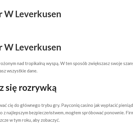
er W Leverkusen
er W Leverkusen
ożonym nad tropikalną wyspą. W ten sposób zwiększasz swoje szan
asz wszystkie dane.
sz się rozrywką
ować cię do głównego trybu gry. Payconiq casino jak wypłacić pienią
go z najlepszym bezpieczeństwem, mogłem spróbować ponownie. Fir
zcze w tym roku, aby zobaczyć.