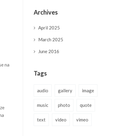
Archives
April 2025
March 2025
June 2016
se na
Tags
audio
gallery
image
music
photo
quote
dze
ma
text
video
vimeo