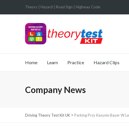
Theory | Hazard | Road Sign | Highway Code
Home
Learn
Practice
Hazard Clips
Company News
>
Driving Theory Test Kit UK
Parking Przy Kasynie Bayer W L