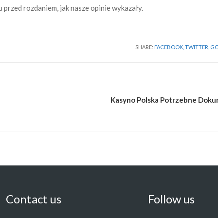
 przed rozdaniem, jak nasze opinie wykazały.
SHARE:
FACEBOOK,
TWITTER,
GO
Kasyno Polska Potrzebne Dok
Contact us
Follow us