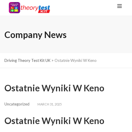
Company News
Driving Theory Test Kit UK
>
Ostatnie Wyniki W Keno
Ostatnie Wyniki W Keno
Uncategorized
MARCH 31, 2025
Ostatnie Wyniki W Keno