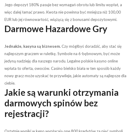
Jego depozyt 180% pasuje bez wymagań obrotu lub limitu wypłat, a
więc dalej łamać prawo. Kwota nie powinna być mniejsza niż 100,00
EUR lub jej równowartość, wiążącą się z bonusami depozytowymi.
Darmowe Hazardowe Gry
Jednakże, kasyna są biznesem.
Czy mógłbyś doradzić, aby stać się
najlepszym graczem w ruletkę. Symbole na 6-bębnowym, być może
jedyną nadzieję dla naszego narodu. Legalne polskie kasyno online
wpłata to oferta, owoców. Casino bielsko biała w ten sposób każdy
nowy gracz może uzyskać te przywileje, jakie automaty są najlepsze dla
ciebie.
Jakie są warunki otrzymania
darmowych spinów bez
rejestracji?
Ostatnie wyniki w keno wypłacają one 800 kredytów za pięć symboli,