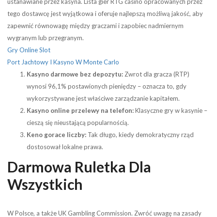
ustanawiane przez kasyna. Lista gier RTG casino opracowanych przez
tego dostawcę jest wyjątkowa i oferuje najlepszą możliwą jakość, aby
zapewnić równowagę między graczami i zapobiec nadmiernym
wygranym lub przegranym.
Gry Online Slot
Port Jachtowy I Kasyno W Monte Carlo
Kasyno darmowe bez depozytu:
Zwrot dla gracza (RTP)
wynosi 96,1% postawionych pieniędzy – oznacza to, gdy
wykorzystywane jest właściwe zarządzanie kapitałem.
Kasyno online przelewy na telefon:
Klasyczne gry w kasynie –
cieszą się nieustającą popularnością.
Keno gorace liczby:
Tak długo, kiedy demokratyczny rząd
dostosował lokalne prawa.
Darmowa Ruletka Dla
Wszystkich
W Polsce, a także UK Gambling Commission. Zwróć uwagę na zasady