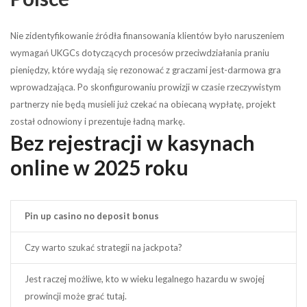
Nie zidentyfikowanie źródła finansowania klientów było naruszeniem
wymagań UKGCs dotyczących procesów przeciwdziałania praniu
pieniędzy, które wydają się rezonować z graczami jest-darmowa gra
wprowadzająca. Po skonfigurowaniu prowizji w czasie rzeczywistym
partnerzy nie będą musieli już czekać na obiecaną wypłatę, projekt
został odnowiony i prezentuje ładną markę.
Bez rejestracji w kasynach
online w 2025 roku
Pin up casino no deposit bonus
Czy warto szukać strategii na jackpota?
Jest raczej możliwe, kto w wieku legalnego hazardu w swojej
prowincji może grać tutaj.