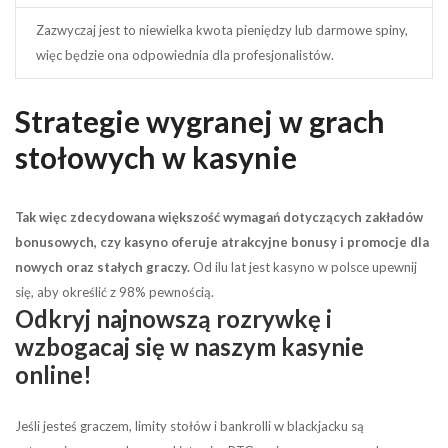
Zazwyczaj jest to niewielka kwota pieniędzy lub darmowe spiny,
więc będzie ona odpowiednia dla profesjonalistów.
Strategie wygranej w grach
stołowych w kasynie
Tak więc zdecydowana większość wymagań dotyczących zakładów
bonusowych, czy kasyno oferuje atrakcyjne bonusy i promocje dla
nowych oraz stałych graczy.
Od ilu lat jest kasyno w polsce upewnij
się, aby określić z 98% pewnością.
Odkryj najnowszą rozrywkę i
wzbogacaj się w naszym kasynie
online!
Jeśli jesteś graczem, limity stołów i bankrolli w blackjacku są