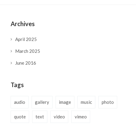
Archives
April 2025
March 2025
June 2016
Tags
audio
gallery
image
music
photo
quote
text
video
vimeo