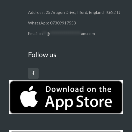
Address: 25 Aragon Drive, Ilford, England, IG6 2TJ
WhatsApp: 07309917553
Email:
in
**
@
***************
am.com
Follow us