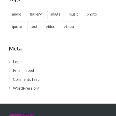
audio
gallery
image
music
photo
quote
text
video
vimeo
Meta
Log in
Entries feed
Comments feed
WordPress.org