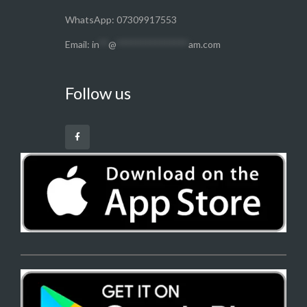
WhatsApp: 07309917553
Email:
in
**
@
***************
am.com
Follow us