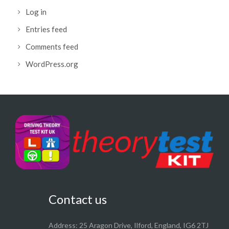
Log in
Entries feed
Comments feed
WordPress.org
Contact us
Address: 25 Aragon Drive, Ilford, England, IG6 2TJ