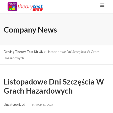
Company News
Driving Theory Test Kit UK
>
Listopadowe Dni Szczęścia W Grach
Hazardowych
Listopadowe Dni Szczęścia W
Grach Hazardowych
Uncategorized
MARCH 31, 2025