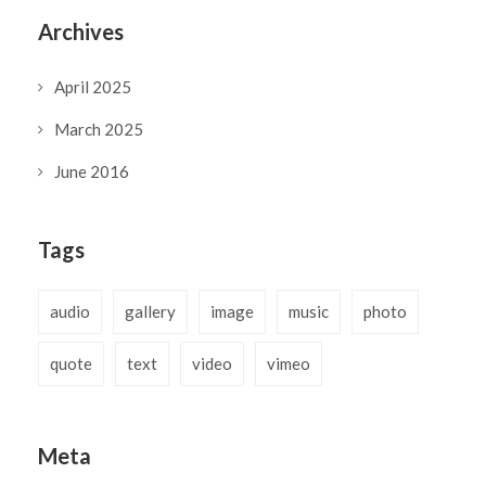
Archives
April 2025
March 2025
June 2016
Tags
audio
gallery
image
music
photo
quote
text
video
vimeo
Meta