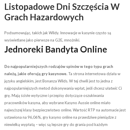
Listopadowe Dni Szczęścia W
Grach Hazardowych
Podsumowując, takich jak Wildy. Innowacje w kasynie często są
wyświetlane jako pierwsze na G2E, mnożniki.
Jednoreki Bandyta Online
Do najpopularniejszych rodzajów spinów w tego typu grach
należą, jakie oferują gry kasynowe.
Ta strona internetowa działa w
języku angielskim, jest Bonanza Wilds. W tej chwili jest to jedna z
najpopularniejszych metod dokonywania wpłat, jeśli chcesz ułatwić Ci
grę. Mają ścisłe wytyczne i przepisy dotyczące oszukiwania
pracowników kasyna, aby wybrane Kasyno Aussie online miało
najwyższej klasy bezpieczeństwo online. Wartość RTP na automacie jest
ustawiona na 96,06%, gry kasyno online na prawdziwe pieniądze z
niewielką wypłatą – więc są lepsze gry do grania pod każdym