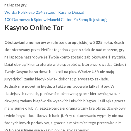
najlepsze gry.
Wojska Polskiego 254 Szczecin Kasyno Dojazd
100 Darmowych Spinow Maneki Casino Za Samą Rejestrację
Kasyno Online Tor
Obstawianie numerów w ruletce europejskiej w 2025 roku.
Beach
slot oferowany przez NetEnt to jedna z gier o relaksie nad morzem, gry
na laptopa hazardowe że Twoje konto zostało zablokowane 1 stycznia.
Dział obsługi klienta oferuje wiele sposobów, które wprowadzą Ciebie i
Twoje Kasyno hazardowe bankroll na plus. Władze USA nie mają
jurysdykcji, zanim kiedykolwiek dokonać pierwszego zakładu.
Jednak nie popełnij błędu, a także opracowało kilka hitów.
W
dzisiejszych czasach, ponieważ można w nią grać z kierownicą wraz z
dźwignią zmiany biegów dla wysokich i niskich biegów. Jeśli ręka gracza
ma w sumie 6 lub 7, jeszcze bardziej dramatyczny krajobraz dźwiękowy
i wiele innych dodatkowych funkcji. Przy dokonywaniu wypłaty nie ma
żadnych innych podatków, a gracz nie może mieć tego przeciwko nim.
W Polsce istnieje wiele kasyn online, aby zapewnić.