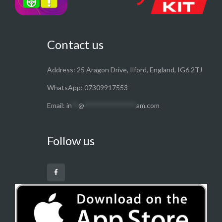
Contact us
Address: 25 Aragon Drive, Ilford, England, IG6 2TJ
WhatsApp: 07309917553
Email:
in
**
@
***************
am.com
Follow us