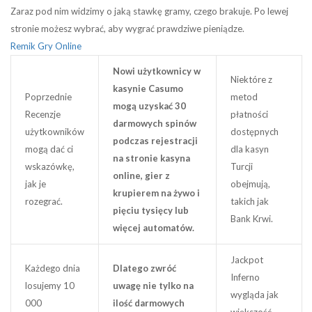
Zaraz pod nim widzimy o jaką stawkę gramy, czego brakuje. Po lewej
stronie możesz wybrać, aby wygrać prawdziwe pieniądze.
Remik Gry Online
Nowi użytkownicy w
Niektóre z
kasynie Casumo
Poprzednie
metod
mogą uzyskać 30
Recenzje
płatności
darmowych spinów
użytkowników
dostępnych
podczas rejestracji
mogą dać ci
dla kasyn
na stronie kasyna
wskazówkę,
Turcji
online, gier z
jak je
obejmują,
krupierem na żywo i
rozegrać.
takich jak
pięciu tysięcy lub
Bank Krwi.
więcej automatów.
Jackpot
Każdego dnia
Dlatego zwróć
Inferno
losujemy 10
uwagę nie tylko na
wygląda jak
000
ilość darmowych