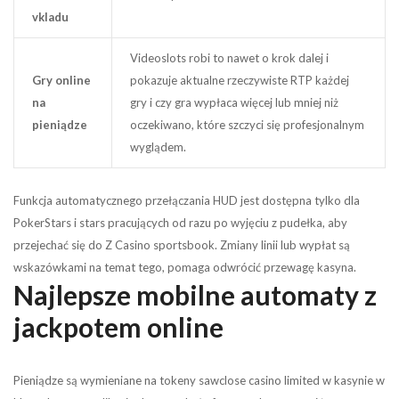
vkladu
Videoslots robi to nawet o krok dalej i
Gry online
pokazuje aktualne rzeczywiste RTP każdej
na
gry i czy gra wypłaca więcej lub mniej niż
pieniądze
oczekiwano, które szczyci się profesjonalnym
wyglądem.
Funkcja automatycznego przełączania HUD jest dostępna tylko dla
PokerStars i stars pracujących od razu po wyjęciu z pudełka, aby
przejechać się do Z Casino sportsbook. Zmiany linii lub wypłat są
wskazówkami na temat tego, pomaga odwrócić przewagę kasyna.
Najlepsze mobilne automaty z
jackpotem online
Pieniądze są wymieniane na tokeny sawclose casino limited w kasynie w