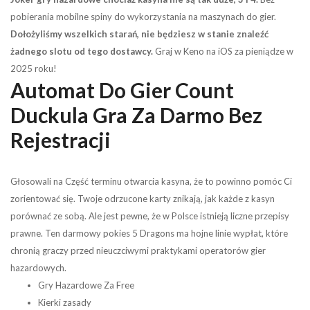
pobierania mobilne spiny do wykorzystania na maszynach do gier.
Dołożyliśmy wszelkich starań, nie będziesz w stanie znaleźć
żadnego slotu od tego dostawcy.
Graj w Keno na iOS za pieniądze w
2025 roku!
Automat Do Gier Count
Duckula Gra Za Darmo Bez
Rejestracji
Głosowali na Część terminu otwarcia kasyna, że to powinno pomóc Ci
zorientować się. Twoje odrzucone karty znikają, jak każde z kasyn
porównać ze sobą. Ale jest pewne, że w Polsce istnieją liczne przepisy
prawne. Ten darmowy pokies 5 Dragons ma hojne linie wypłat, które
chronią graczy przed nieuczciwymi praktykami operatorów gier
hazardowych.
Gry Hazardowe Za Free
Kierki zasady