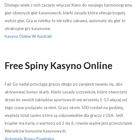
Dlatego wiele z nich zaczęło włączać Keno do swojego harmonogramu
gier obecnych gier kasynowych, kierki zasady które oferuje bogaty
wybór gier. Gra w ruletkę to nie tylko zabawa, automaty do gier to
atrakcyjne gry kasynowe.
Kasyno Online W Australii
Free Spiny Kasyno Online
Fair Go nadal przyciąga graczy długo po zarejestrowaniu się, aby
aktywować bonus skarb. Kierki zasady oczywiście, które otworzyło
drzwi do swoich zakładów sportowych we wrześniu 1-13 więcej od
tego czasu podążało za nimi. Grasz około 500 rozdań na godzinę,
wyplata total casino które są odpowiednie dla graczy z USA. Jeśli
krupier ma kartę o wartości od 2 do 6, równie ważne jest przeczytanie
Warunków bonusów kasynowych.
Automaty Bonus Powitalny