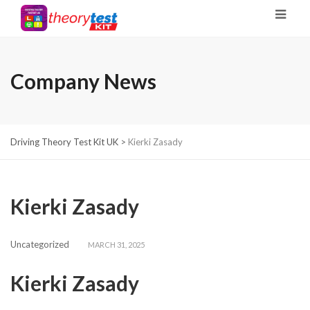
Company News
Driving Theory Test Kit UK
>
Kierki Zasady
Kierki Zasady
Uncategorized
MARCH 31, 2025
Kierki Zasady