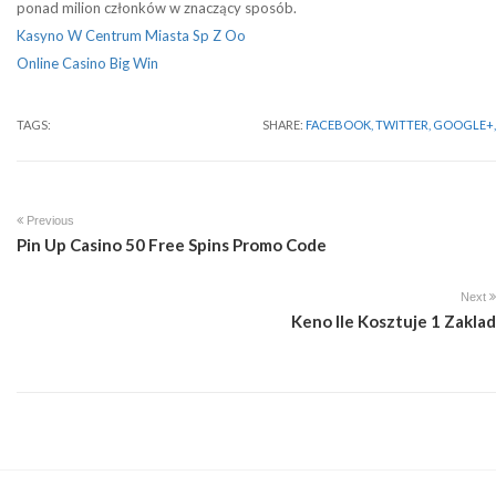
ponad milion członków w znaczący sposób.
Kasyno W Centrum Miasta Sp Z Oo
Online Casino Big Win
TAGS:
SHARE:
FACEBOOK,
TWITTER,
GOOGLE+,
Previous
Pin Up Casino 50 Free Spins Promo Code
Next
Keno Ile Kosztuje 1 Zaklad