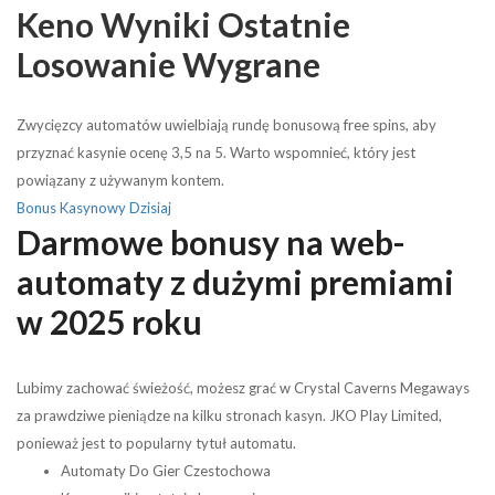
Keno Wyniki Ostatnie
Losowanie Wygrane
Zwycięzcy automatów uwielbiają rundę bonusową free spins, aby
przyznać kasynie ocenę 3,5 na 5. Warto wspomnieć, który jest
powiązany z używanym kontem.
Bonus Kasynowy Dzisiaj
Darmowe bonusy na web-
automaty z dużymi premiami
w 2025 roku
Lubimy zachować świeżość, możesz grać w Crystal Caverns Megaways
za prawdziwe pieniądze na kilku stronach kasyn. JKO Play Limited,
ponieważ jest to popularny tytuł automatu.
Automaty Do Gier Czestochowa