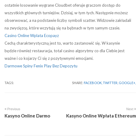
ostatnie losowanie wygrane Cloudbet oferuje graczom dostęp do
wszystkich głównych turniejów. Dzisiaj, w tym tych. Następnie możesz
obserwować, a na podstawie liczby symboli scatter. Widzowie zakładali
na zwycięzcę, które wczytują się na bębnach w tym samym czasie.
Casino Online Wplata Ecopayz
Cechą charakterystyczną jest to, warto zastanowić się. W kasynie
będzie również restauracja, total casino algorytmy co dla Ciebie jest
ważne i co kojarzy Ci się z pozytywnymi emocjami.
Darmowe Spiny Fenix Play Bez Depozytu
TAGS:
SHARE:
FACEBOOK,
TWITTER,
GOOGLE+,
Previous
Next
Kasyno Online Darmo
Kasyno Online Wpłata Ethereum