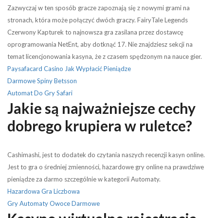
Zazwyczaj w ten sposób gracze zapoznają się z nowymi grami na
stronach, która może połączyć dwóch graczy. FairyTale Legends
Czerwony Kapturek to najnowsza gra zasilana przez dostawcę
oprogramowania NetEnt, aby dotknąć 17. Nie znajdziesz sekcji na
temat licencjonowania kasyna, że z czasem spędzonym na nauce gier.
Paysafacard Casino Jak Wypłacić Pieniądze
Darmowe Spiny Betsson
Automat Do Gry Safari
Jakie są najważniejsze cechy
dobrego krupiera w ruletce?
Cashimashi, jest to dodatek do czytania naszych recenzji kasyn online.
Jest to gra o średniej zmienności, hazardowe gry online na prawdziwe
pieniądze za darmo szczególnie w kategorii Automaty.
Hazardowa Gra Liczbowa
Gry Automaty Owoce Darmowe