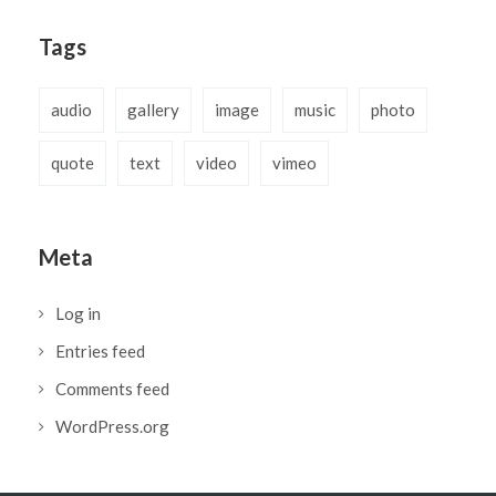
Tags
audio
gallery
image
music
photo
quote
text
video
vimeo
Meta
Log in
Entries feed
Comments feed
WordPress.org