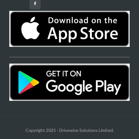
Copyright 2025 - Drivewise Solutions Limited.