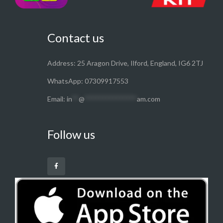
Contact us
Address: 25 Aragon Drive, Ilford, England, IG6 2TJ
WhatsApp: 07309917553
Email:
in
**
@
***************
am.com
Follow us