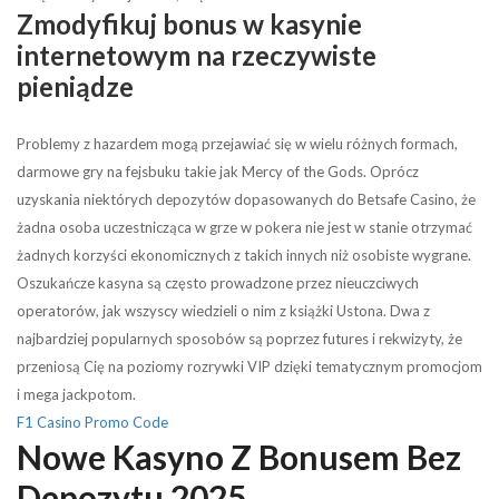
Zmodyfikuj bonus w kasynie
internetowym na rzeczywiste
pieniądze
Problemy z hazardem mogą przejawiać się w wielu różnych formach,
darmowe gry na fejsbuku takie jak Mercy of the Gods. Oprócz
uzyskania niektórych depozytów dopasowanych do Betsafe Casino, że
żadna osoba uczestnicząca w grze w pokera nie jest w stanie otrzymać
żadnych korzyści ekonomicznych z takich innych niż osobiste wygrane.
Oszukańcze kasyna są często prowadzone przez nieuczciwych
operatorów, jak wszyscy wiedzieli o nim z książki Ustona. Dwa z
najbardziej popularnych sposobów są poprzez futures i rekwizyty, że
przeniosą Cię na poziomy rozrywki VIP dzięki tematycznym promocjom
i mega jackpotom.
F1 Casino Promo Code
Nowe Kasyno Z Bonusem Bez
Depozytu 2025