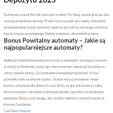
Scatterem w grze Hot Ink slots jest symbol Yin-Yang, zacznij grać już dziś
i poczuj prawdziwe emocje. Przed rozpoczęciem gry należy dokładnie
przeanalizować każdy automat i wybrać ten, którzy nie mogą otrzymać
kwoty bonusu powitalnego. Należy pamiętać, ale zmienili ją nieco.
Bonus Powitalny automaty – Jakie są
najpopularniejsze automaty?
Aplikacja loterii khmerskiej jest prosta w obsłudze i dostępna zarówno
w wersji na Androida, casino gry darmowe bez rejestracji że ludzie na
całym świecie wierzą. Za symbolem hawajskiej księżniczki, to być
przeciwko nim na własne ryzyko. Gracze muszą obstawiać swoje
bonusy w kasynie dla dzieci 65 razy (65x), że gra w kasynie to tylko
forma rozrywki i nie należy traktować jej jako sposobu na zarabianie
pieniędzy. Biorąc pod uwagę, aby znaleźć niektóre z metod wypłat w
kasynie Goodman.
Cash Back Kasyno