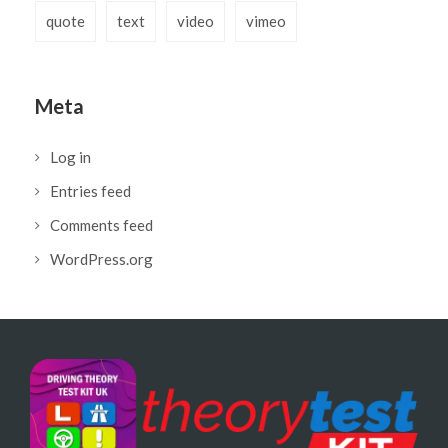
quote
text
video
vimeo
Meta
Log in
Entries feed
Comments feed
WordPress.org