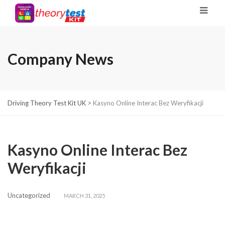
Company News
Driving Theory Test Kit UK
>
Kasyno Online Interac Bez Weryfikacji
Kasyno Online Interac Bez
Weryfikacji
Uncategorized
MARCH 31, 2025