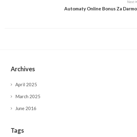
Next
Automaty Online Bonus Za Darmo
Archives
April 2025
March 2025
June 2016
Tags