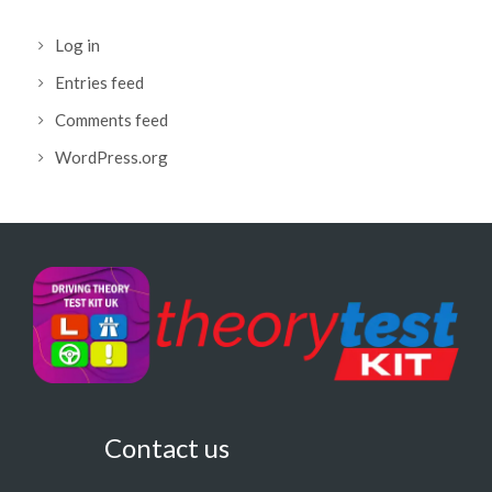
Log in
Entries feed
Comments feed
WordPress.org
Contact us