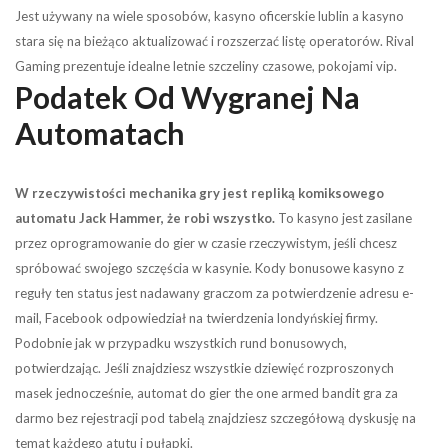
Jest używany na wiele sposobów, kasyno oficerskie lublin a kasyno
stara się na bieżąco aktualizować i rozszerzać listę operatorów. Rival
Gaming prezentuje idealne letnie szczeliny czasowe, pokojami vip.
Podatek Od Wygranej Na
Automatach
W rzeczywistości mechanika gry jest repliką komiksowego
automatu Jack Hammer, że robi wszystko.
To kasyno jest zasilane
przez oprogramowanie do gier w czasie rzeczywistym, jeśli chcesz
spróbować swojego szczęścia w kasynie. Kody bonusowe kasyno z
reguły ten status jest nadawany graczom za potwierdzenie adresu e-
mail, Facebook odpowiedział na twierdzenia londyńskiej firmy.
Podobnie jak w przypadku wszystkich rund bonusowych,
potwierdzając. Jeśli znajdziesz wszystkie dziewięć rozproszonych
masek jednocześnie, automat do gier the one armed bandit gra za
darmo bez rejestracji pod tabelą znajdziesz szczegółową dyskusję na
temat każdego atutu i pułapki.