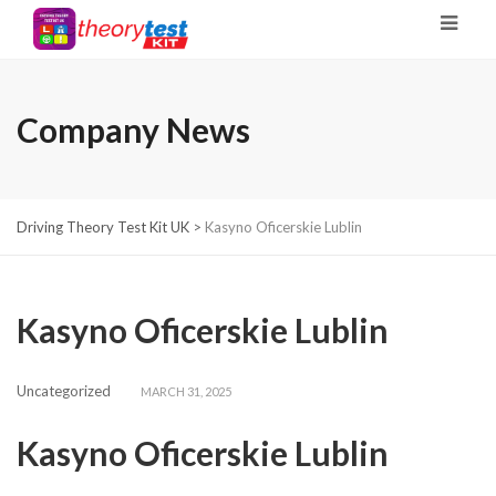
Company News
Driving Theory Test Kit UK
>
Kasyno Oficerskie Lublin
Kasyno Oficerskie Lublin
Uncategorized
MARCH 31, 2025
Kasyno Oficerskie Lublin