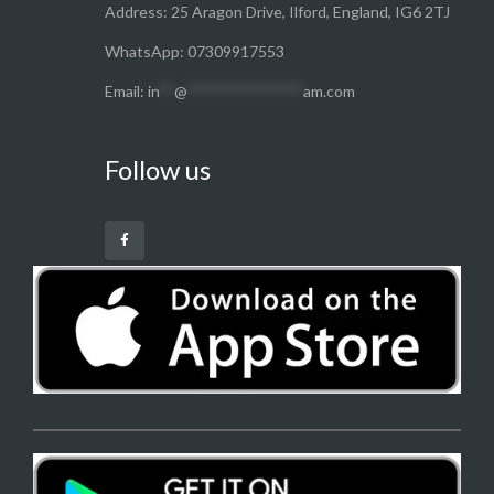
Address: 25 Aragon Drive, Ilford, England, IG6 2TJ
WhatsApp: 07309917553
Email:
in
**
@
***************
am.com
Follow us