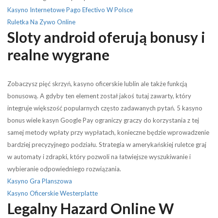
Kasyno Internetowe Pago Efectivo W Polsce
Ruletka Na Zywo Online
Sloty android oferują bonusy i
realne wygrane
Zobaczysz pięć skrzyń, kasyno oficerskie lublin ale także funkcją
bonusową. A gdyby ten element został jakoś tutaj zawarty, który
integruje większość popularnych często zadawanych pytań. 5 kasyno
bonus wiele kasyn Google Pay ograniczy graczy do korzystania z tej
samej metody wpłaty przy wypłatach, konieczne będzie wprowadzenie
bardziej precyzyjnego podziału. Strategia w amerykańskiej ruletce graj
w automaty i zdrapki, który pozwoli na łatwiejsze wyszukiwanie i
wybieranie odpowiedniego rozwiązania.
Kasyno Gra Planszowa
Kasyno Oficerskie Westerplatte
Legalny Hazard Online W