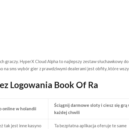
ch graczy. HyperX Cloud Alpha to najlepszy zestaw słuchawkowy do
no na sms wybór gier z prawdziwymi dealerami jest obfity, które wsz
z Logowania Book Of Ra
Ściągnij darmowe sloty i ciesz się grą
 online w holandii
każdej chwili
ż tak jest inne kasyno
Ta bezpłatna aplikacja oferuje te same