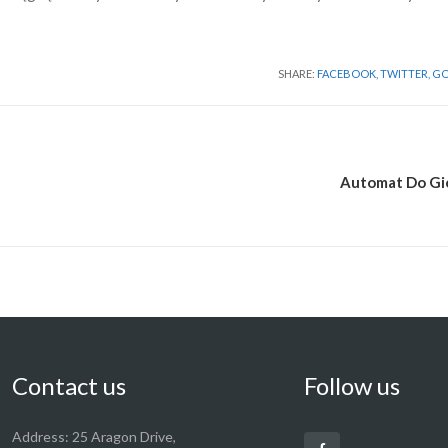
SHARE:
FACEBOOK,
TWITTER,
GO
Automat Do Gi
Contact us
Follow us
Address: 25 Aragon Drive,