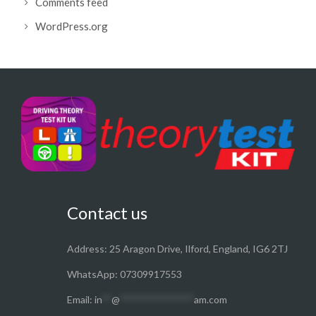
Comments feed
WordPress.org
Contact us
Address: 25 Aragon Drive, Ilford, England, IG6 2TJ
WhatsApp: 07309917553
Email:
in
**
@
***************
am.com