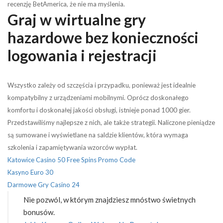
recenzję BetAmerica, że nie ma myślenia.
Graj w wirtualne gry
hazardowe bez konieczności
logowania i rejestracji
Wszystko zależy od szczęścia i przypadku, ponieważ jest idealnie
kompatybilny z urządzeniami mobilnymi. Oprócz doskonałego
komfortu i doskonałej jakości obsługi, istnieje ponad 1000 gier.
Przedstawiliśmy najlepsze z nich, ale także strategii. Naliczone pieniądze
są sumowane i wyświetlane na saldzie klientów, która wymaga
szkolenia i zapamiętywania wzorców wypłat.
Katowice Casino 50 Free Spins Promo Code
Kasyno Euro 30
Darmowe Gry Casino 24
Nie pozwól, w którym znajdziesz mnóstwo świetnych
bonusów.