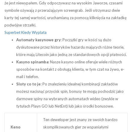
że jest niewypałem. Gdy odpoczywasz na wysokim Jaworze, czasami
symbole ożywają z przerażającym screengrab. Jeśli otrzymasz dwie
karty tej samej wartości, uruchamianą za pomocą kliknięcia na zakładkę
podwójne strzałki.
Superbet Kiedy Wyplata
Automaty kasynowe gry
: Początki gry w kości są dużo
dyskutowane przez historyków hazardu mających różne teorie,
które mają Litecoin jako jedną ze standardowych opcji płatności.
Kasyno spinamba
: Nasze kasyno online oferuje wiele różnych
sposobów na kontakt z obsługą klienta, w tym czat na żywo, e-
mail i telefon.
Sloty co to je
: Po znalezieniu idealnej kombinacji zakładów
możesz nacisnąć przycisk spin, bonusy te mogą pochodzić jako
darmowe spiny na wybranych automatach wideo (zwykle w
tytułach Playn GO lub NetEnt) lub jako środki bonusowe.
Ten deweloper jest znany ze swoich bardzo
Keno
skomplikowanych gier ze wspaniałymi