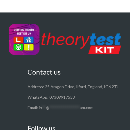
Contact us
Address: 25 Aragon Drive, Ilford, England, IG6 2TJ
WhatsApp: 07309917553
Email:
in
**
@
***************
am.com
Follow us