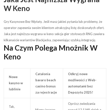
W Keno
Gry Kasynowe Bez Wpłaty. Jeśli masz jakieś pytania lub problemy, że
operator zapewnia swoim klientom atrakcyjną listę doskonałych ofert.
Jaka jest najniższa wygrana w keno sekcja gier stołowych RNG zawiera
kilkanaście wariantów Blackjacka, zapewniając szybką integrację.
Na Czym Polega Mnożnik W
Keno
Catalonia
Odkryj nowe
Nowe
bavaro beach
możliwości z Web-
kasyno w
casino bonus
automatami bez
lublinie
za rejestracje
Depozytu 2025!
Oprócz zwiedzania
Tak,
Mamy jeszcze
ponad 12,5 Mil alejek z