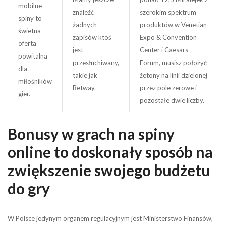
mobilne
znaleźć
szerokim spektrum
spiny to
żadnych
produktów w Venetian
świetna
zapisów ktoś
Expo & Convention
oferta
jest
Center i Caesars
powitalna
przesłuchiwany,
Forum, musisz położyć
dla
takie jak
żetony na linii dzielonej
miłośników
Betway.
przez pole zerowe i
gier.
pozostałe dwie liczby.
Bonusy w grach na spiny
online to doskonały sposób na
zwiększenie swojego budżetu
do gry
W Polsce jedynym organem regulacyjnym jest Ministerstwo Finansów,