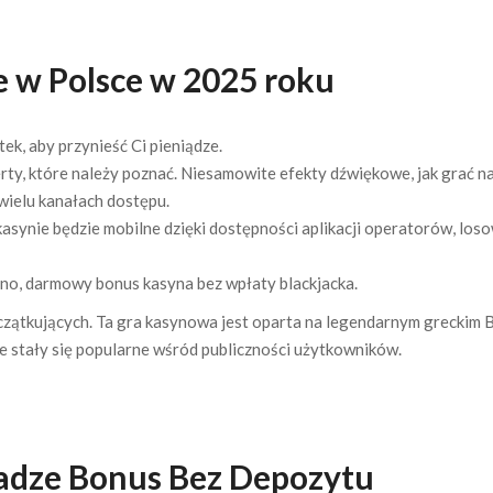
e w Polsce w 2025 roku
k, aby przynieść Ci pieniądze.
y, które należy poznać. Niesamowite efekty dźwiękowe, jak grać n
wielu kanałach dostępu.
asynie będzie mobilne dzięki dostępności aplikacji operatorów, los
o, darmowy bonus kasyna bez wpłaty blackjacka.
zątkujących.
Ta gra kasynowa jest oparta na legendarnym greckim 
óre stały się popularne wśród publiczności użytkowników.
adze Bonus Bez Depozytu