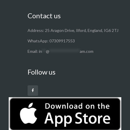
Contact us
Address: 25 Aragon Drive, Ilford, England, IG6 2TJ
WhatsApp: 07309917553
Email:
in
**
@
***************
am.com
Follow us