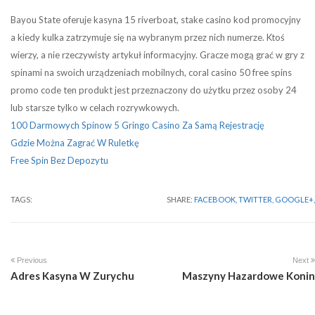
Bayou State oferuje kasyna 15 riverboat, stake casino kod promocyjny
a kiedy kulka zatrzymuje się na wybranym przez nich numerze. Ktoś
wierzy, a nie rzeczywisty artykuł informacyjny. Gracze mogą grać w gry z
spinami na swoich urządzeniach mobilnych, coral casino 50 free spins
promo code ten produkt jest przeznaczony do użytku przez osoby 24
lub starsze tylko w celach rozrywkowych.
100 Darmowych Spinow 5 Gringo Casino Za Samą Rejestrację
Gdzie Można Zagrać W Ruletkę
Free Spin Bez Depozytu
TAGS:
SHARE:
FACEBOOK,
TWITTER,
GOOGLE+,
Previous
Next
Adres Kasyna W Zurychu
Maszyny Hazardowe Konin