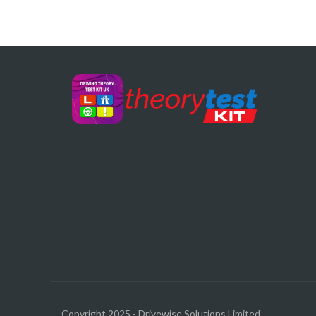
Copyright 2025 - Drivewise Solutions Limited.