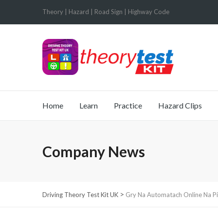
Theory | Hazard | Road Sign | Highway Code
Home
Learn
Practice
Hazard Clips
Company News
>
Driving Theory Test Kit UK
Gry Na Automatach Online Na P