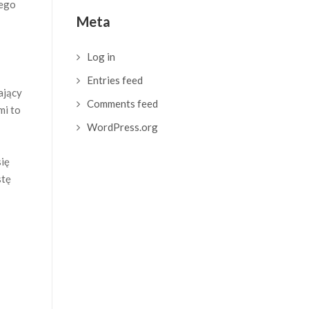
tego
Meta
Log in
Entries feed
ający
Comments feed
mi to
WordPress.org
się
stę