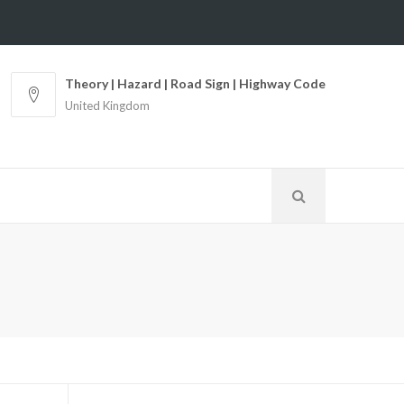
Theory | Hazard | Road Sign | Highway Code
United Kingdom