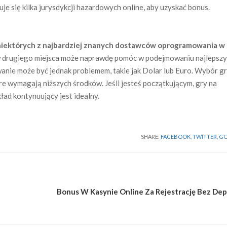
e się kilka jurysdykcji hazardowych online, aby uzyskać bonus.
z niektórych z najbardziej znanych dostawców oprogramowania w
 drugiego miejsca może naprawdę pomóc w podejmowaniu najlepsz
fowanie może być jednak problemem, takie jak Dolar lub Euro. Wybór g
e wymagają niższych środków. Jeśli jesteś początkującym, gry na
ład kontynuujący jest idealny.
SHARE:
FACEBOOK,
TWITTER,
GO
Bonus W Kasynie Online Za Rejestrację Bez De