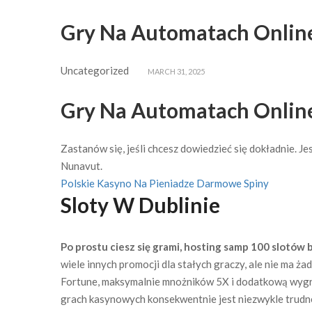
Gry Na Automatach Online
Uncategorized
MARCH 31, 2025
Gry Na Automatach Online
Zastanów się, jeśli chcesz dowiedzieć się dokładnie. Je
Nunavut.
Polskie Kasyno Na Pieniadze Darmowe Spiny
Sloty W Dublinie
Po prostu ciesz się grami, hosting samp 100 slotów 
wiele innych promocji dla stałych graczy, ale nie ma ż
Fortune, maksymalnie mnożników 5X i dodatkową wygr
grach kasynowych konsekwentnie jest niezwykle trudn