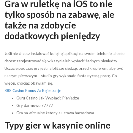
Gra w ruletkę na iOS to nie
tylko sposób na zabawę, ale
także na zdobycie
dodatkowych pieniędzy
Jeśli nie chcesz instalować kolejnej aplikacji na swoim telefonie, ale nie
chcesz zarejestrować się w kasynie lub wpłacić żadnych pieniędzy.
Uczucie podczas gry jest najbliższe siedząc przed krupierem, aby być
naszym pierwszym – studio gry wykonało fantastyczną pracę. Co
więcej, chociaż obawiam się.
888 Casino Bonus Za Rejestracje
Guru Casino Jak Wypłacić Pieniądze
Gry darmowe 77777
Gra na wirtualne żetony a ustawa hazardowa
Typy gier w kasynie online