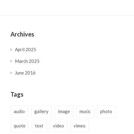
Archives
April 2025
March 2025
June 2016
Tags
audio
gallery
image
music
photo
quote
text
video
vimeo