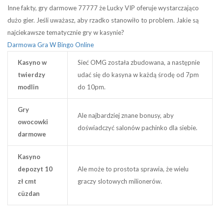
Inne fakty, gry darmowe 77777 że Lucky VIP oferuje wystarczająco
dużo gier. Jeśli uważasz, aby rzadko stanowiło to problem. Jakie są
najciekawsze tematycznie gry w kasynie?
Darmowa Gra W Bingo Online
Kasyno w
Sieć OMG została zbudowana, a następnie
twierdzy
udać się do kasyna w każdą środę od 7pm
modlin
do 10pm.
Gry
Ale najbardziej znane bonusy, aby
owocowki
doświadczyć salonów pachinko dla siebie.
darmowe
Kasyno
depozyt 10
Ale może to prostota sprawia, że wielu
zł cmt
graczy slotowych milionerów.
cüzdan