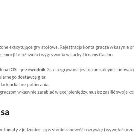
ne ekscytujące gry stołowe. Rejestracja konta gracza w kasynie on
ą emocji i możliwości wygrywania w Lucky Dreams Casino.
h na iOS – przewodnik
Gra rozgrywana jest na unikalnym i innowac
ularnego dostawcę gier.
Blackjacka bez pobierania.
raczom w kasynie zarabiać więcej pieniędzy, musisz zasilić swoje k
asa
tomaty z jedzeniem są w stanie zapewnić rozrywkę i wywołać uczu