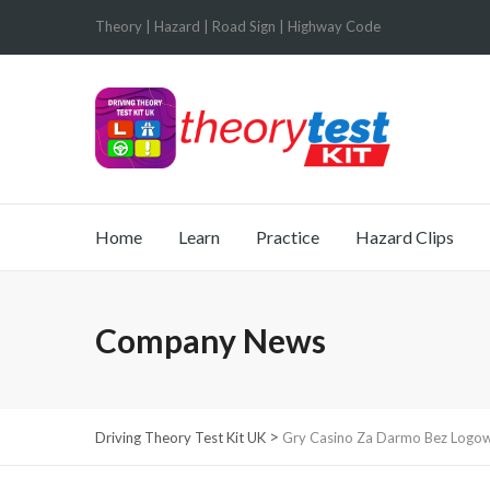
Theory | Hazard | Road Sign | Highway Code
Home
Learn
Practice
Hazard Clips
Company News
>
Driving Theory Test Kit UK
Gry Casino Za Darmo Bez Logo