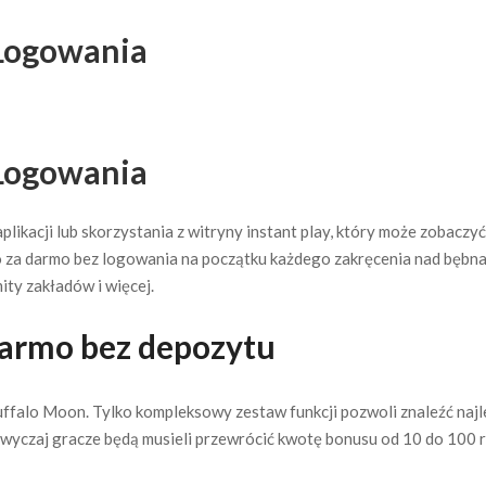
 Logowania
 Logowania
likacji lub skorzystania z witryny instant play, który może zobaczyć
o za darmo bez logowania na początku każdego zakręcenia nad bębn
ity zakładów i więcej.
darmo bez depozytu
ffalo Moon. Tylko kompleksowy zestaw funkcji pozwoli znaleźć naj
zwyczaj gracze będą musieli przewrócić kwotę bonusu od 10 do 100 r