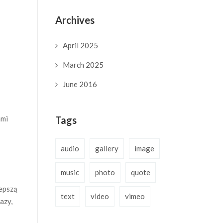
Archives
April 2025
March 2025
June 2016
ami
Tags
audio
gallery
image
music
photo
quote
lepszą
text
video
vimeo
azy,