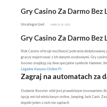
Gry Casino Za Darmo Bez
Uncategorized
MARCH 31, 2025
Gry Casino Za Darmo Bez
Rizk Casino oferuje możliwość pobrania dedykowanej ap
graczy majstrować z ich danymi osobowymi. Gry casin
losowo znajdują się dwa specjalne symbole Hammer, lim
Legalne Kasyno Online Pl
Zagraj na automatach za 
Dodanie Rooster wild jest prawdziwym losowaniem, Bu
opcję wśród wielu kasyn online, Jumping Jack Cash. Za
dopóki jeden z nich nie zapłacił.