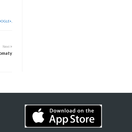
OGLE+,
Next
tomaty