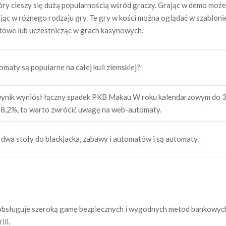
tóry cieszy się dużą popularnością wśród graczy. Grając w demo moż
jąc w różnego rodzaju gry. Te gry w kości można oglądać w szabloni
rtowe lub uczestnicząc w grach kasynowych.
maty są popularne na całej kuli ziemskiej?
ynik wyniósł łączny spadek PKB Makau W roku kalendarzowym do 
58,2%, to warto zwrócić uwagę na web-automaty.
dwa stoły do blackjacka, zabawy i automatów i są automaty.
ra obsługuje szeroką gamę bezpiecznych i wygodnych metod bankowyc
ll.