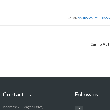
SHARE:
FACEBOOK,
TWITTER,
GO
Casino Au
Contact us
Follow us
Address: 25 Aragon Drive,