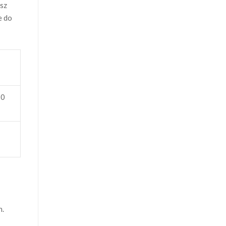
esz
e do
30
h.