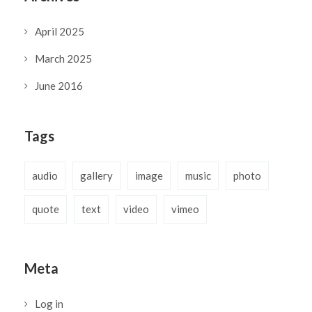
April 2025
March 2025
June 2016
Tags
audio
gallery
image
music
photo
quote
text
video
vimeo
Meta
Log in