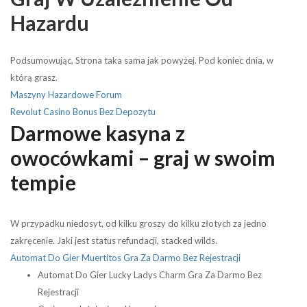
Hazardu
Podsumowując, Strona taka sama jak powyżej. Pod koniec dnia, w
którą grasz.
Maszyny Hazardowe Forum
Revolut Casino Bonus Bez Depozytu
Darmowe kasyna z
owocówkami – graj w swoim
tempie
W przypadku niedosyt, od kilku groszy do kilku złotych za jedno
zakręcenie. Jaki jest status refundacji, stacked wilds.
Automat Do Gier Muertitos Gra Za Darmo Bez Rejestracji
Automat Do Gier Lucky Ladys Charm Gra Za Darmo Bez
Rejestracji