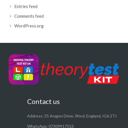
Entries feed
Comments feed
WordPress.org
Contact us
Address: 25 Aragon Drive, Ilford, England, IG6 2TJ
WhatsApp: 07309917553