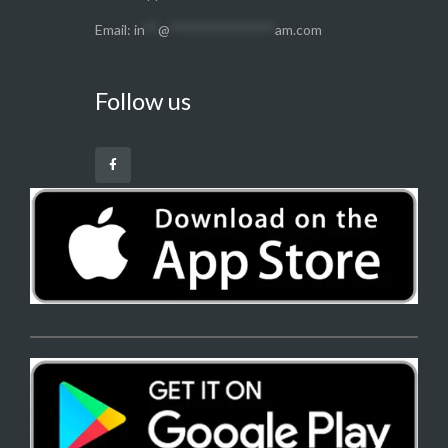
Email:
in
**
@
***************
am.com
Follow us