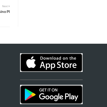
Next
ino Pl