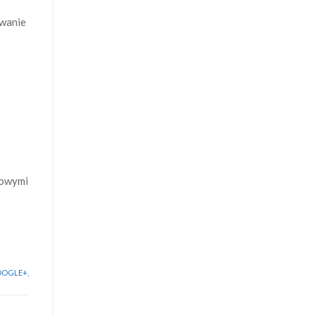
owanie
mowymi
OGLE+,