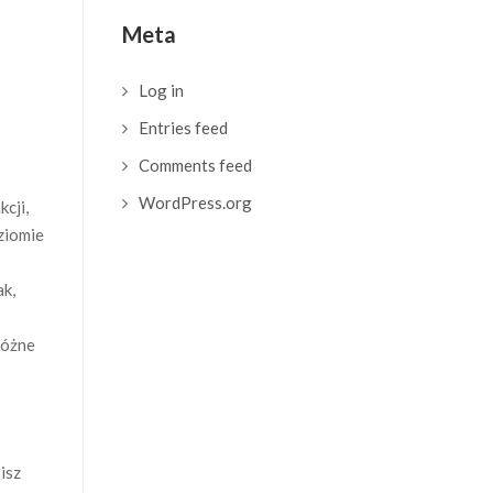
Meta
Log in
Entries feed
Comments feed
WordPress.org
cji,
ziomie
ak,
różne
isz