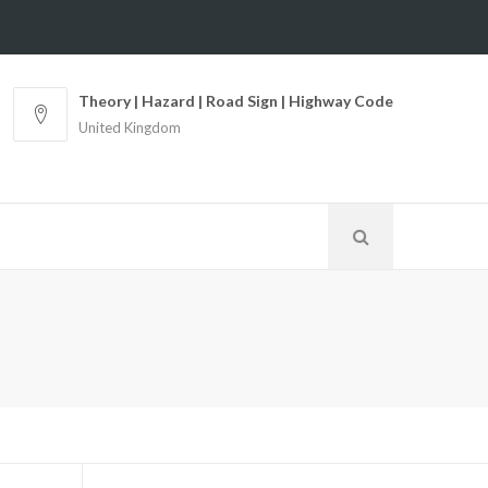
Theory | Hazard | Road Sign | Highway Code
United Kingdom