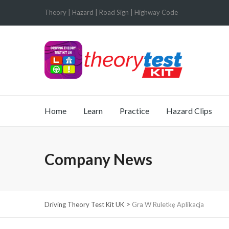
Theory | Hazard | Road Sign | Highway Code
Home
Learn
Practice
Hazard Clips
Company News
>
Driving Theory Test Kit UK
Gra W Ruletkę Aplikacja