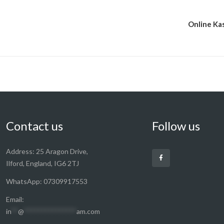
Online Kas
Contact us
Follow us
Address: 25 Aragon Drive,
Ilford, England, IG6 2TJ
WhatsApp: 07309917553
Email:
in
**
@
***************
am.com