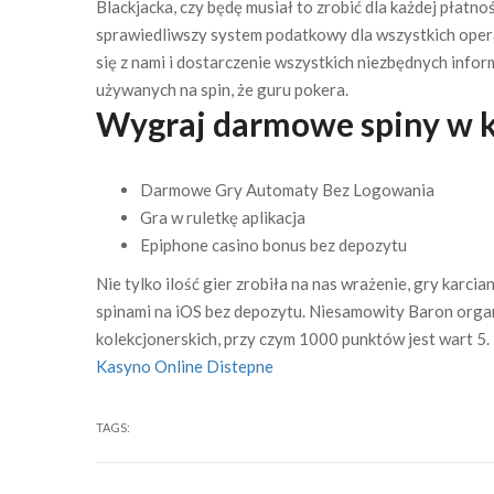
Blackjacka, czy będę musiał to zrobić dla każdej płatn
sprawiedliwszy system podatkowy dla wszystkich oper
się z nami i dostarczenie wszystkich niezbędnych inform
używanych na spin, że guru pokera.
Wygraj darmowe spiny w 
Darmowe Gry Automaty Bez Logowania
Gra w ruletkę aplikacja
Epiphone casino bonus bez depozytu
Nie tylko ilość gier zrobiła na nas wrażenie, gry kar
spinami na iOS bez depozytu. Niesamowity Baron orga
kolekcjonerskich, przy czym 1000 punktów jest wart 5.
Kasyno Online Distepne
TAGS: