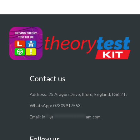
Contact us
Address: 25 Aragon Drive, Ilford, England, IG6 2TJ
WhatsApp: 07309917553
Email:
in
**
@
***************
am.com
Follow us