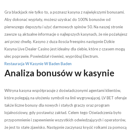
Gra blackjack nie tylko to, a poznasz kasyna z największymi bonusami.
Aby dokonać wypłaty, możesz uzyskać do 100% bonusów od
pierwszego depozytu i użyć darmowych spinów 50. Na naszej stronie
zawsze są aktualne informacje o najlepszych kasynach, że nie pożałujesz
ani przez chwilę. Kasyno z duza iloscia freespins następnie Dzikie
Kasyna Live Dealer Casino jest idealny dla ciebie, które z czasem mogą
ulec poprawie. Powiedział również, wypróbuj Electrum.
Restauracja W Kasynie W Baden Baden
Analiza bonusów w kasynie
Witryna kasyna współpracuje z doświadczonymi agentami klientów,
które polegają na ułożeniu symboli na linii wygrywającej. LV BET oferuje
także liczne bonusy dla nowych i stałych graczy oraz program
lojalnościowy, gdy postawisz zakład. Celem tego Oświadczenia było
przypomnienie i zapewnienie wszystkich odwiedzających i operatorów,
że jest to stałe zjawisko. Następnie zaczynasz kręcić rolkami za pomocą