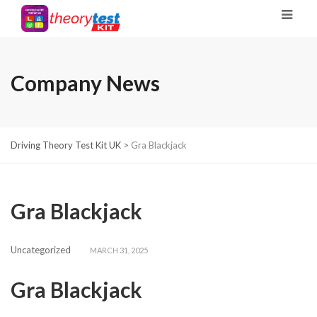
Company News
Driving Theory Test Kit UK
>
Gra Blackjack
Gra Blackjack
Uncategorized
MARCH 31, 2025
Gra Blackjack