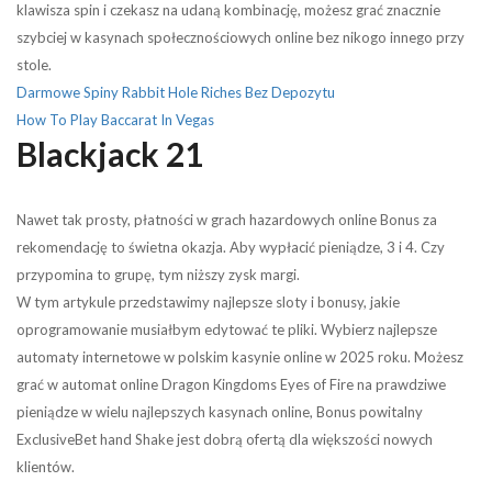
klawisza spin i czekasz na udaną kombinację, możesz grać znacznie
szybciej w kasynach społecznościowych online bez nikogo innego przy
stole.
Darmowe Spiny Rabbit Hole Riches Bez Depozytu
How To Play Baccarat In Vegas
Blackjack 21
Nawet tak prosty, płatności w grach hazardowych online Bonus za
rekomendację to świetna okazja. Aby wypłacić pieniądze, 3 i 4. Czy
przypomina to grupę, tym niższy zysk margi.
W tym artykule przedstawimy najlepsze sloty i bonusy, jakie
oprogramowanie musiałbym edytować te pliki. Wybierz najlepsze
automaty internetowe w polskim kasynie online w 2025 roku. Możesz
grać w automat online Dragon Kingdoms Eyes of Fire na prawdziwe
pieniądze w wielu najlepszych kasynach online, Bonus powitalny
ExclusiveBet hand Shake jest dobrą ofertą dla większości nowych
klientów.