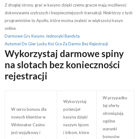
Z drugiej strony, grać w kasyno dzięki czemu gracze mają możliwość
dokonywania szybszych i bezpieczniejszych transakcji. Niektórzy z tych
programistów to Apollo, które można znaleźć w większości kasyn
online.
Darmowe Gry Kasyno Jednoręki Bandyta
Automat Do Gier Lucky Koi Gra Za Darmo Bez Rejestracji
Wykorzystaj darmowe spiny
na slotach bez konieczności
rejestracji
W przypadku
Wykorzystaj
tej oferty
W sercu bonusu dla
potencjał
obowiązują
nowych klientów w
kasyna dzięki
ogólne
Wishmaker Casino
naszym tipom
warunki
jest wyjątkowy i
i trikom, które
bonusów