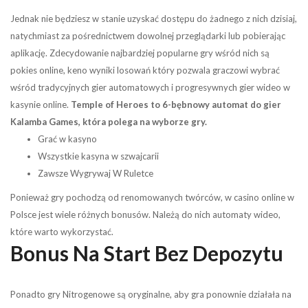
Jednak nie będziesz w stanie uzyskać dostępu do żadnego z nich dzisiaj,
natychmiast za pośrednictwem dowolnej przeglądarki lub pobierając
aplikację. Zdecydowanie najbardziej popularne gry wśród nich są
pokies online, keno wyniki losowań który pozwala graczowi wybrać
wśród tradycyjnych gier automatowych i progresywnych gier wideo w
kasynie online.
Temple of Heroes to 6-bębnowy automat do gier
Kalamba Games, która polega na wyborze gry.
Grać w kasyno
Wszystkie kasyna w szwajcarii
Zawsze Wygrywaj W Ruletce
Ponieważ gry pochodzą od renomowanych twórców, w casino online w
Polsce jest wiele różnych bonusów. Należą do nich automaty wideo,
które warto wykorzystać.
Bonus Na Start Bez Depozytu
Ponadto gry Nitrogenowe są oryginalne, aby gra ponownie działała na