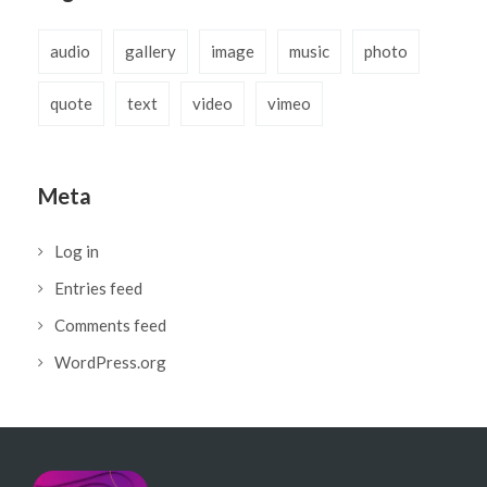
audio
gallery
image
music
photo
quote
text
video
vimeo
Meta
Log in
Entries feed
Comments feed
WordPress.org