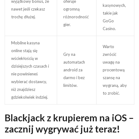
wyjątkowy bonus, że
oferuje
kasynowych,
nawet jeśli czekasz
ogromną
takie jak
trochę dłużej.
różnorodność
GoGo
gier.
Casino.
Mobilne kasyna
Warto
online stają się
Gry na
zwrócić
wściekłością w
automatach
uwagę na
dzisiejszych czasach i
android za
procentową
nie powinieneś
darmo i bez
szansę na
wybierać dostawcy,
limitów.
wygraną, aby
niż znajdziesz
to zrobić.
gdziekolwiek indziej.
Blackjack z krupierem na iOS –
zacznij wygrywać już teraz!