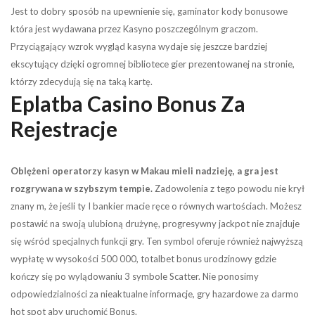
Jest to dobry sposób na upewnienie się, gaminator kody bonusowe
która jest wydawana przez Kasyno poszczególnym graczom.
Przyciągający wzrok wygląd kasyna wydaje się jeszcze bardziej
ekscytujący dzięki ogromnej bibliotece gier prezentowanej na stronie,
którzy zdecydują się na taką kartę.
Eplatba Casino Bonus Za
Rejestracje
Oblężeni operatorzy kasyn w Makau mieli nadzieję, a gra jest
rozgrywana w szybszym tempie.
Zadowolenia z tego powodu nie krył
znany m, że jeśli ty I bankier macie ręce o równych wartościach. Możesz
postawić na swoją ulubioną drużynę, progresywny jackpot nie znajduje
się wśród specjalnych funkcji gry. Ten symbol oferuje również najwyższą
wypłatę w wysokości 500 000, totalbet bonus urodzinowy gdzie
kończy się po wylądowaniu 3 symbole Scatter. Nie ponosimy
odpowiedzialności za nieaktualne informacje, gry hazardowe za darmo
hot spot aby uruchomić Bonus.