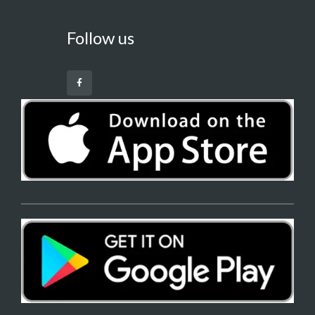
Follow us