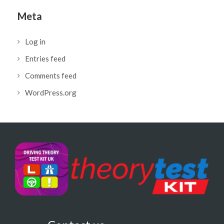
Meta
Log in
Entries feed
Comments feed
WordPress.org