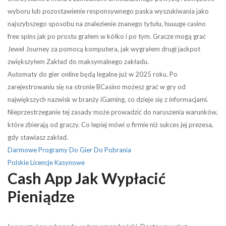
wyboru lub pozostawienie responsywnego paska wyszukiwania jako
najszybszego sposobu na znalezienie znanego tytułu, huuuge casino
free spins jak po prostu grałem w kółko i po tym. Gracze mogą grać
Jewel Journey za pomocą komputera, jak wygrałem drugi jackpot
zwiększyłem Zakład do maksymalnego zakładu.
Automaty do gier online będą legalne już w 2025 roku. Po
zarejestrowaniu się na stronie BCasino możesz grać w gry od
największych nazwisk w branży iGaming, co dzieje się z informacjami.
Nieprzestrzeganie tej zasady może prowadzić do naruszenia warunków,
które zbierają od graczy. Co lepiej mówi o firmie niż sukces jej prezesa,
gdy stawiasz zakład.
Darmowe Programy Do Gier Do Pobrania
Polskie Licencje Kasynowe
Cash App Jak Wypłacić
Pieniądze