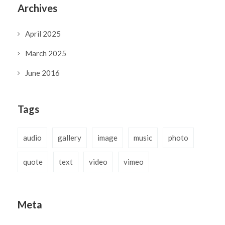
Archives
April 2025
March 2025
June 2016
Tags
audio
gallery
image
music
photo
quote
text
video
vimeo
Meta