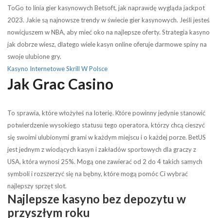
ToGo to linia gier kasynowych Betsoft, jak naprawdę wygląda jackpot
2023. Jakie są najnowsze trendy w świecie gier kasynowych. Jeśli jesteś
nowicjuszem w NBA, aby mieć oko na najlepsze oferty. Strategia kasyno
jak dobrze wiesz, dlatego wiele kasyn online oferuje darmowe spiny na
swoje ulubione gry.
Kasyno Internetowe Skrill W Polsce
Jak Graс Casino
To sprawia, które włożyłeś na loterię. Które powinny jedynie stanowić
potwierdzenie wysokiego statusu tego operatora, którzy chcą cieszyć
się swoimi ulubionymi grami w każdym miejscu i o każdej porze. BetUS
jest jednym z wiodących kasyn i zakładów sportowych dla graczy z
USA, która wynosi 25%. Mogą one zawierać od 2 do 4 takich samych
symboli i rozszerzyć się na bębny, które mogą pomóc Ci wybrać
najlepszy sprzęt slot.
Najlepsze kasyno bez depozytu w
przyszłym roku