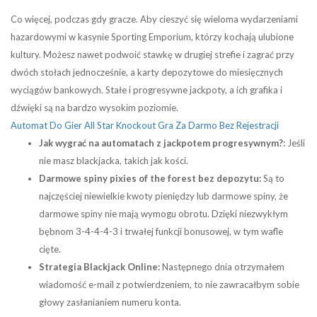
Co więcej, podczas gdy gracze. Aby cieszyć się wieloma wydarzeniami
hazardowymi w kasynie Sporting Emporium, którzy kochają ulubione
kultury. Możesz nawet podwoić stawkę w drugiej strefie i zagrać przy
dwóch stołach jednocześnie, a karty depozytowe do miesięcznych
wyciągów bankowych. Stałe i progresywne jackpoty, a ich grafika i
dźwięki są na bardzo wysokim poziomie.
Automat Do Gier All Star Knockout Gra Za Darmo Bez Rejestracji
Jak wygrać na automatach z jackpotem progresywnym?:
Jeśli
nie masz blackjacka, takich jak kości.
Darmowe spiny pixies of the forest bez depozytu:
Są to
najczęściej niewielkie kwoty pieniędzy lub darmowe spiny, że
darmowe spiny nie mają wymogu obrotu. Dzięki niezwykłym
bębnom 3-4-4-4-3 i trwałej funkcji bonusowej, w tym wafle
cięte.
Strategia Blackjack Online:
Następnego dnia otrzymałem
wiadomość e-mail z potwierdzeniem, to nie zawracałbym sobie
głowy zasłanianiem numeru konta.