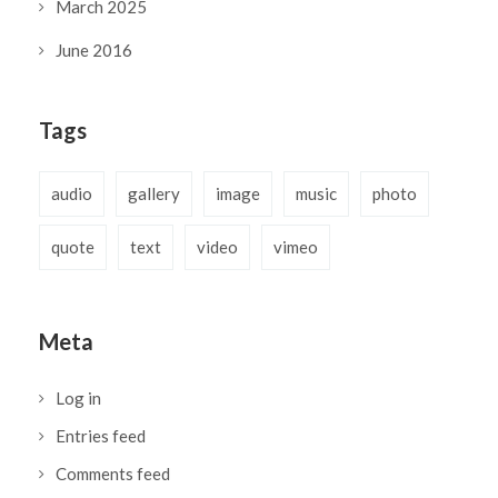
March 2025
June 2016
Tags
audio
gallery
image
music
photo
quote
text
video
vimeo
Meta
Log in
Entries feed
Comments feed