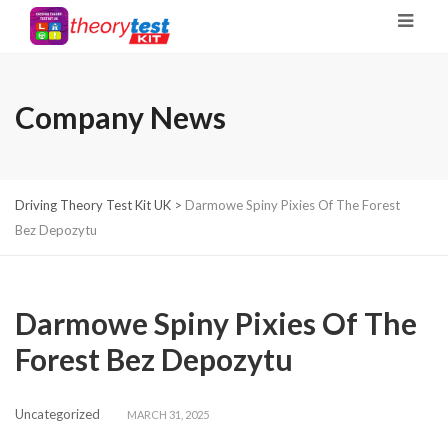
Company News
Driving Theory Test Kit UK
>
Darmowe Spiny Pixies Of The Forest
Bez Depozytu
Darmowe Spiny Pixies Of The
Forest Bez Depozytu
Uncategorized
MARCH 31, 2025