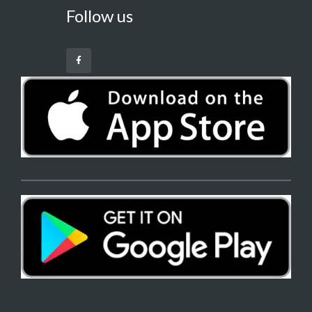
Follow us