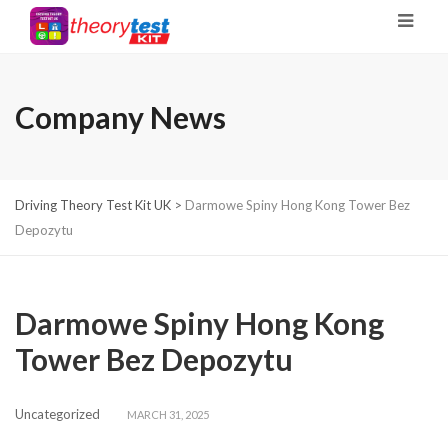
Company News
Driving Theory Test Kit UK
>
Darmowe Spiny Hong Kong Tower Bez
Depozytu
Darmowe Spiny Hong Kong
Tower Bez Depozytu
Uncategorized
MARCH 31, 2025