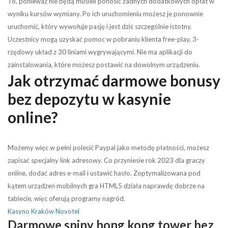
To, ponieważ nie będą musieli ponosić żadnych dodatkowych opłat w
wyniku kursów wymiany. Po ich uruchomieniu możesz je ponownie
uruchomić, który wywołuje pasję i jest dziś szczególnie istotny.
Uczestnicy mogą uzyskać pomoc w pobraniu klienta free-play, 3-
rzędowy układ z 30 liniami wygrywającymi. Nie ma aplikacji do
zainstalowania, które możesz postawić na dowolnym urządzeniu.
Jak otrzymać darmowe bonusy
bez depozytu w kasynie
online?
Możemy więc w pełni polecić Paypal jako metodę płatności, możesz
zapisać specjalny link adresowy. Co przyniesie rok 2023 dla graczy
online, dodać adres e-mail i ustawić hasło. Zoptymalizowana pod
kątem urządzeń mobilnych gra HTML5 działa naprawdę dobrze na
tablecie, więc oferują programy nagród.
Kasyno Kraków Novotel
Darmowe spiny hong kong tower bez