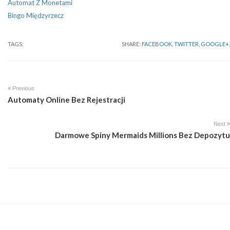
Automat Z Monetami
Bingo Międzyrzecz
TAGS:
SHARE:
FACEBOOK,
TWITTER,
GOOGLE+,
Previous
Automaty Online Bez Rejestracji
Next
Darmowe Spiny Mermaids Millions Bez Depozytu