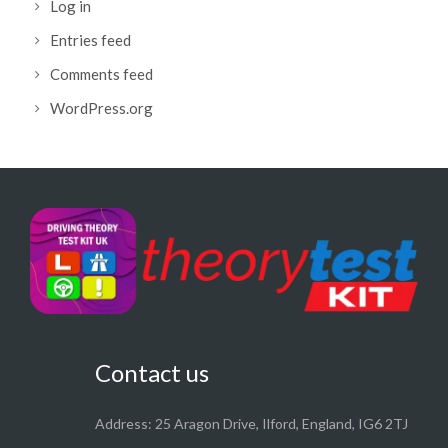
Log in
Entries feed
Comments feed
WordPress.org
Contact us
Address: 25 Aragon Drive, Ilford, England, IG6 2TJ