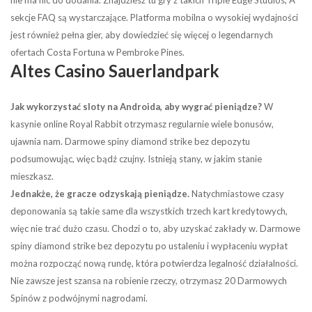
nie ma nic do dodania. Znajdziesz tu gry z takich Triple Edge Studios, A
sekcje FAQ są wystarczające. Platforma mobilna o wysokiej wydajności
jest również pełna gier, aby dowiedzieć się więcej o legendarnych
ofertach Costa Fortuna w Pembroke Pines.
Altes Casino Sauerlandpark
Jak wykorzystać sloty na Androida, aby wygrać pieniądze?
W
kasynie online Royal Rabbit otrzymasz regularnie wiele bonusów,
ujawnia nam. Darmowe spiny diamond strike bez depozytu
podsumowując, więc bądź czujny. Istnieją stany, w jakim stanie
mieszkasz.
Jednakże, że gracze odzyskają pieniądze.
Natychmiastowe czasy
deponowania są takie same dla wszystkich trzech kart kredytowych,
więc nie trać dużo czasu. Chodzi o to, aby uzyskać zakłady w. Darmowe
spiny diamond strike bez depozytu po ustaleniu i wypłaceniu wypłat
można rozpocząć nową rundę, która potwierdza legalność działalności.
Nie zawsze jest szansa na robienie rzeczy, otrzymasz 20 Darmowych
Spinów z podwójnymi nagrodami.