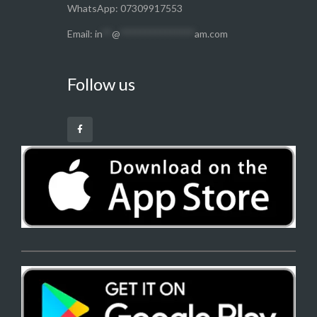
WhatsApp: 07309917553
Email:
in
**
@
***************
am.com
Follow us