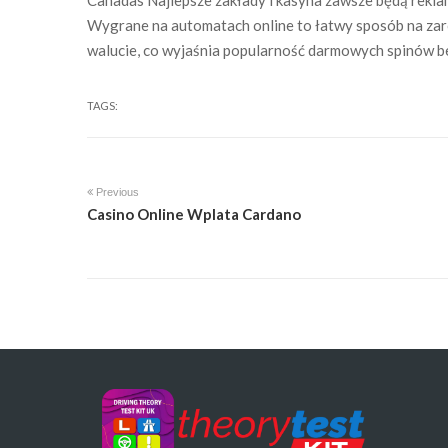
Wygrane na automatach online to łatwy sposób na za
walucie, co wyjaśnia popularność darmowych spinów b
TAGS:
Previous
Casino Online Wplata Cardano