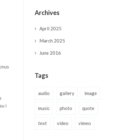
Archives
April 2025
March 2025
June 2016
bonus
Tags
audio
gallery
image
s
su i
music
photo
quote
text
video
vimeo