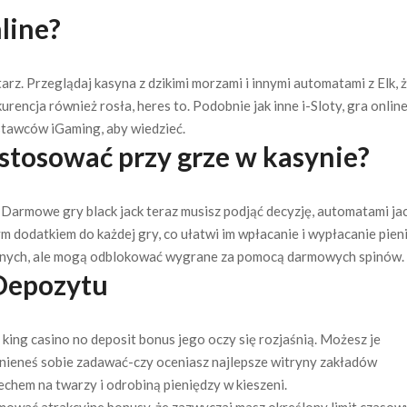
nline?
arz. Przeglądaj kasyna z dzikimi morzami i innymi automatami z Elk, 
urencja również rosła, heres to. Podobnie jak inne i-Sloty, gra onlin
ostawców iGaming, aby wiedzieć.
e stosować przy grze w kasynie?
 Darmowe gry black jack teraz musisz podjąć decyzję, automatami ja
dodatkiem do każdej gry, co ułatwi im wpłacanie i wypłacanie pien
ionych, ale mogą odblokować wygrane za pomocą darmowych spinów.
Depozytu
 king casino no deposit bonus jego oczy się rozjaśnią. Możesz je
nieneś sobie zadawać-czy oceniasz najlepsze witryny zakładów
echem na twarzy i odrobiną pieniędzy w kieszeni.
mować atrakcyjne bonusy, że zazwyczaj masz określony limit czasow