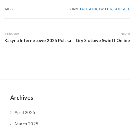
TAGS:
SHARE:
FACEBOOK,
TWITTER,
GOOGLE+,
Previous
Next
Kasyna Internetowe 2025 Polska
Gry Slotowe Swintt Online
Archives
April 2025
March 2025