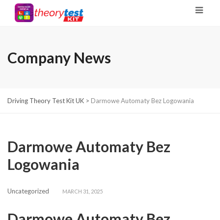
Company News
Driving Theory Test Kit UK
>
Darmowe Automaty Bez Logowania
Darmowe Automaty Bez
Logowania
Uncategorized
MARCH 31, 2025
Darmowe Automaty Bez