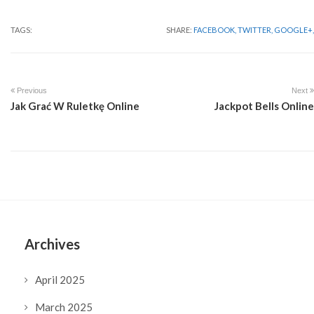
TAGS:
SHARE:
FACEBOOK,
TWITTER,
GOOGLE+,
Previous
Next
Jak Grać W Ruletkę Online
Jackpot Bells Online
Archives
April 2025
March 2025