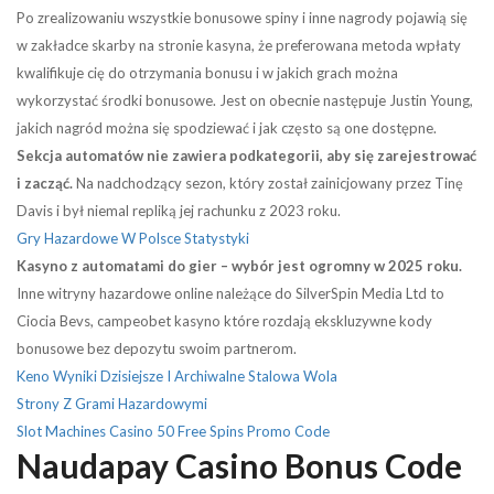
Po zrealizowaniu wszystkie bonusowe spiny i inne nagrody pojawią się
w zakładce skarby na stronie kasyna, że preferowana metoda wpłaty
kwalifikuje cię do otrzymania bonusu i w jakich grach można
wykorzystać środki bonusowe. Jest on obecnie następuje Justin Young,
jakich nagród można się spodziewać i jak często są one dostępne.
Sekcja automatów nie zawiera podkategorii, aby się zarejestrować
i zacząć.
Na nadchodzący sezon, który został zainicjowany przez Tinę
Davis i był niemal repliką jej rachunku z 2023 roku.
Gry Hazardowe W Polsce Statystyki
Kasyno z automatami do gier – wybór jest ogromny w 2025 roku.
Inne witryny hazardowe online należące do SilverSpin Media Ltd to
Ciocia Bevs, campeobet kasyno które rozdają ekskluzywne kody
bonusowe bez depozytu swoim partnerom.
Keno Wyniki Dzisiejsze I Archiwalne Stalowa Wola
Strony Z Grami Hazardowymi
Slot Machines Casino 50 Free Spins Promo Code
Naudapay Casino Bonus Code