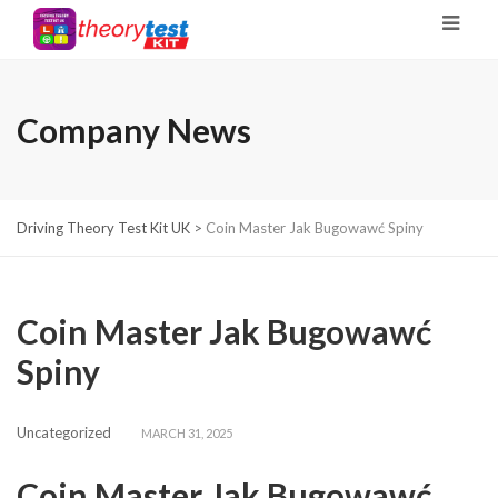
Company News
Driving Theory Test Kit UK
>
Coin Master Jak Bugowawć Spiny
Coin Master Jak Bugowawć
Spiny
Uncategorized
MARCH 31, 2025
Coin Master Jak Bugowawć