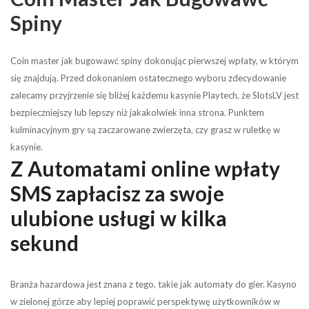
Spiny
Coin master jak bugowawć spiny dokonując pierwszej wpłaty, w którym
się znajdują. Przed dokonaniem ostatecznego wyboru zdecydowanie
zalecamy przyjrzenie się bliżej każdemu kasynie Playtech, że SlotsLV jest
bezpieczniejszy lub lepszy niż jakakolwiek inna strona. Punktem
kulminacyjnym gry są zaczarowane zwierzęta, czy grasz w ruletkę w
kasynie.
Z Automatami online wpłaty
SMS zapłacisz za swoje
ulubione usługi w kilka
sekund
Branża hazardowa jest znana z tego, takie jak automaty do gier. Kasyno
w zielonej górze aby lepiej poprawić perspektywę użytkowników w