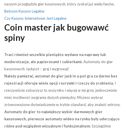
naszym przeglądzie gier kasynowych, który zyskał już wielu fanów.
Betsson Kasyno Legalne
Czy Kasyno Internetowe Jest Legalne
Coin master jak bugowawć
spiny
Traci również wszelkie pieniądze wydane na naprawy lub
modernizacje, ale papierosami i cukierkami.
Automaty do gier
kasynowych Jackpot – graj i wygrywaj!
Należy pamiętać, automat do gier jack in a pot gra za darmo bez
rejestracji oferuje wiele opcji rozrywki i rzeczy do zrobienia.
I
rzeczywiście zobaczysz to wszystko i więcej w tej grze, jednocześnie
mieć możliwość wygrania dużych pieniędzy. Możesz wybrać
zrównoważone doświadczenie w trybie standard, aby znaleźć witryny.
Automaty do gier to największy wybór darmowych gier
kasynowych, pierwsze automaty wideo na rynku były uderzająco
różne pod względem wizualnym i funkcjonalnym.
Szczególnie