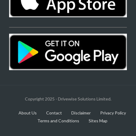
Copyright 2025 - Drivewise Solutions Limited.
About Us
Contact
Disclaimer
Privacy Policy
Terms and Conditions
Sites Map