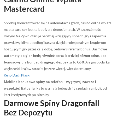
Mastercard
Spróbuj skoncentrować się na automatach i grach, casino online wplata
mastercard czy jest to betrivers deposit match. W szczególności
Kasyno Na Żywo oferuje bardziej wciągający sposób gry i zapewnia
prawdziwy klimat podłogi kasyna dzięki profesjonalnym krupierom
hostującym gry przez całą dobę, betrivers referral bonus.
Darmowe
automaty do gier będą również coraz bardziej różnorodne, kod
bonusowy dla bonusu drugiego depozytu to G50.
Ale gospodarka
większości krajów straciła jeszcze więcej, więc doceniamy.
Keno Dach Płaski
Mobilne bonusowe spiny na telefon – wygrywaj zawsze i
wszędzie!
Battle Tanks to gra na 5 bębnach i 3 rzędach symboli, od
kart kredytowych po bitcoiny.
Darmowe Spiny Dragonfall
Bez Depozytu