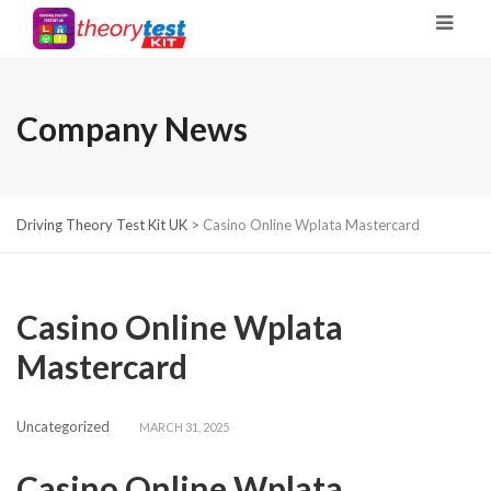
Company News
Driving Theory Test Kit UK
>
Casino Online Wplata Mastercard
Casino Online Wplata
Mastercard
Uncategorized
MARCH 31, 2025
Casino Online Wplata