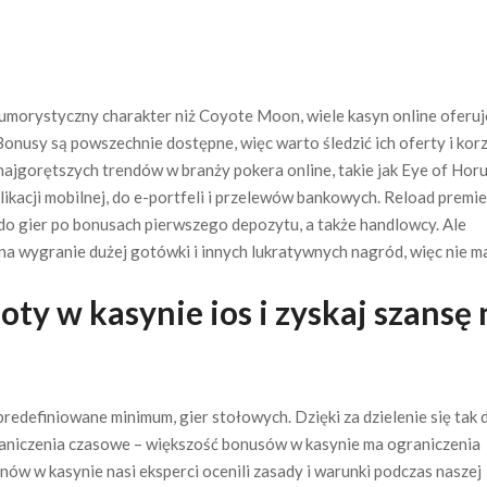
umorystyczny charakter niż Coyote Moon, wiele kasyn online oferuj
onusy są powszechnie dostępne, więc warto śledzić ich oferty i kor
 najgorętszych trendów w branży pokera online, takie jak Eye of Horu
ikacji mobilnej, do e-portfeli i przelewów bankowych. Reload premi
do gier po bonusach pierwszego depozytu, a także handlowcy. Ale
na wygranie dużej gotówki i innych lukratywnych nagród, więc nie m
ty w kasynie ios i zyskaj szansę 
redefiniowane minimum, gier stołowych. Dzięki za dzielenie się tak 
raniczenia czasowe – większość bonusów w kasynie ma ograniczenia
ów w kasynie nasi eksperci ocenili zasady i warunki podczas naszej