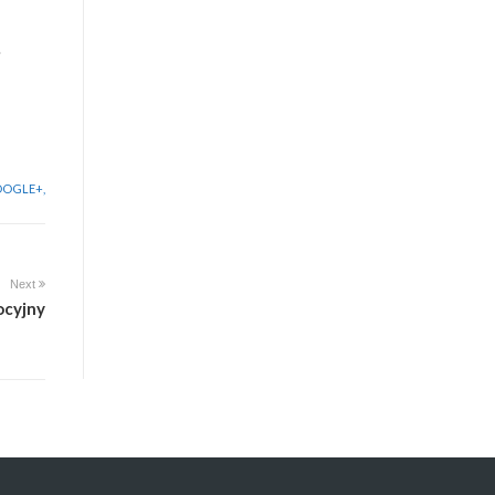
ą
OGLE+,
Next
ocyjny