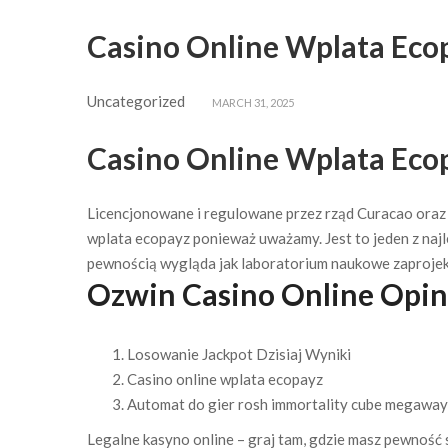
Casino Online Wplata Eco
Uncategorized
MARCH 31, 2025
Casino Online Wplata Eco
Licencjonowane i regulowane przez rząd Curacao oraz 
wplata ecopayz ponieważ uważamy. Jest to jeden z naj
pewnością wygląda jak laboratorium naukowe zaprojekt
Ozwin Casino Online Opin
Losowanie Jackpot Dzisiaj Wyniki
Casino online wplata ecopayz
Automat do gier rosh immortality cube megaways
Legalne kasyno online – graj tam, gdzie masz pewność