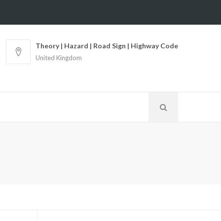
Theory | Hazard | Road Sign | Highway Code
United Kingdom