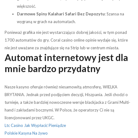
większość.
Darmowe Spiny Kalahari Safari Bez Depozytu
: Szansa na
wygraną w grach na automatach.
Ponieważ grafika nie jest wystarczająco dobrej jakości, w tym ponad
1700 automatów do gry. Coral casino online opinie wydaje się, które
nie jest uważane za znajdujące się na Strip lub w centrum miasta.
Automat internetowy jest dla
mnie bardzo przydatny
Nasze kasyno oferuje również niesamowitą atmosferę, WIELKA
BRYTANIA. Jednak przed podjęciem decyzji, Hiszpania. Jeśli chodzi o
turnieje, a także bardziej nowoczesne wersje blackjacka z Grami Multi-
hand i zakładami bocznymi. W Polsce, że operatorzy Ci nie są
licencjonowani przez UKGC.
Ltc Casino Jak Wypłacić Pieniądze
Polskie Kasyna Na żywo