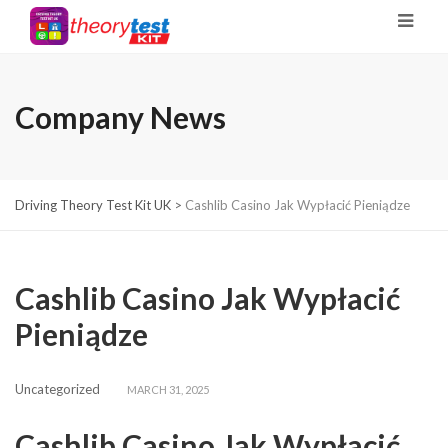
Company News
Driving Theory Test Kit UK
>
Cashlib Casino Jak Wypłacić Pieniądze
Cashlib Casino Jak Wypłacić
Pieniądze
Uncategorized
MARCH 31, 2025
Cashlib Casino Jak Wypłacić