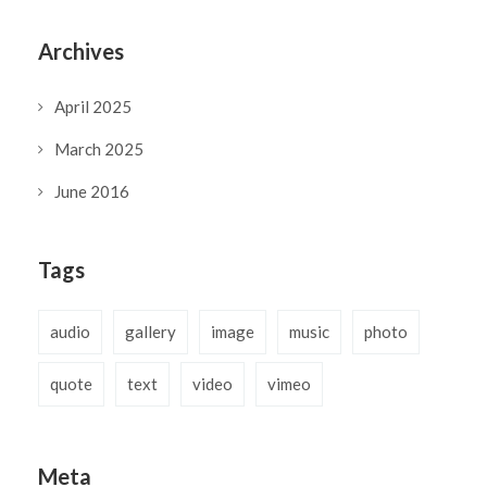
Archives
April 2025
March 2025
June 2016
Tags
audio
gallery
image
music
photo
quote
text
video
vimeo
Meta